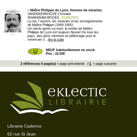
>
Maître Philippe de Lyon, Homme de miracles
VANDEKERKHOVE Christian
SHARANAM BOOKS
: 01/05/2023
La vie, l´oeuvre, les miracles et les enseignements
de Maître Philippe (1849-1905)
Un siècle après sa mort, la tombe de Maître
Philippe de Lyon est toujours fleurie! De tous les
pays, des gens viennent en pélérinage pour le
remercier o ...
lire la suite
NEUF habituellement en stock
Prix : 22.50€
2 références 0 page(s)
< page précédente
/
1
> page suivante
Librairie Cadence
62 rue St Jean