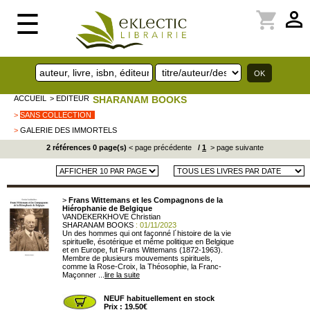
perm_identity
shopping_cart
☰
ACCUEIL
> EDITEUR
SHARANAM BOOKS
>
SANS COLLECTION
>
GALERIE DES IMMORTELS
2 références 0 page(s)
< page précédente
/
1
> page suivante
>
Frans Wittemans et les Compagnons de la
Hiérophanie de Belgique
VANDEKERKHOVE Christian
SHARANAM BOOKS
: 01/11/2023
Un des hommes qui ont façonné l´histoire de la vie
spirituelle, ésotérique et même politique en Belgique
et en Europe, fut Frans Wittemans (1872-1963).
Membre de plusieurs mouvements spirituels,
comme la Rose-Croix, la Théosophie, la Franc-
Maçonner ...
lire la suite
NEUF habituellement en stock
Prix : 19.50€