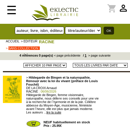
perm_identity
shopping_cart
☰
ACCUEIL
> EDITEUR
RACINE
>
SANS COLLECTION
4 références 0 page(s)
< page précédente
/
1
> page suivante
>
Hildegarde de Bingen et la naturopathie.
Renouer avec la loi du vivant (préface de Louis
Fouché)
DE LA CROIX Arnaud
RACINE
: 06/06/2026
Hildegarde de Bingen, femme visionnaire,
naturopathe, nous délivre ses conseils pour une vie
à la recherche de l´harmonie et de la joie. Célèbre
abbesse du Moyen-Âge, musicienne, féministe
avant l´heure, elle est plus que jamais moderne.
Les auteurs ...
lire la suite
NEUF habituellement en stock
Prix : 25.95€