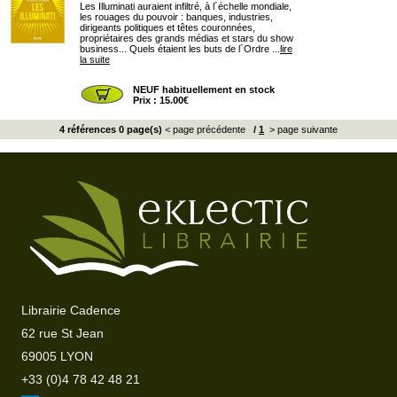
Les Illuminati auraient infiltré, à l´échelle mondiale,
les rouages du pouvoir : banques, industries,
dirigeants politiques et têtes couronnées,
propriétaires des grands médias et stars du show
business... Quels étaient les buts de l´Ordre ...
lire
la suite
NEUF habituellement en stock
Prix : 15.00€
4 références 0 page(s)
< page précédente
/
1
> page suivante
Librairie Cadence
62 rue St Jean
69005 LYON
+33 (0)4 78 42 48 21