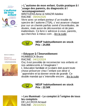
>
L´autisme de mon enfant. Guide pratique à l
´usage des parents, du diagnostic à l
´accompagnement
WINTGENS Anne & HANZIR Adeline
RACINE
: 09/04/2026
Vivre avec un enfant porteur d´un trouble du
spectre de l´autisme (TSA), c´est avancer chaque
jour sur un chemin parfois semé d´incertitudes, de
doutes, mais aussi de découvertes et de joies
inattendues. Ce livre s´adresse à vous, parents,
qui cherchez à mieux com ...
lire la suite
NEUF habituellement en stock
Prix : 24.85€
>
Eduquer à l´émerveillement
HUMBEECK Bruno
RACINE
: 04/12/2024
Oui, il est possible de reconnecter nos enfants et
nos adolescents à l´imaginaire !
L´éducation familiale et scolaire doit avant toute
chose préserver chez l´enfant son désir d
´apprendre et lui donner envie de grandir. Ce
double mandat qui s´intensifie encore ...
lire la suite
NEUF habituellement en stock
Prix : 22.50€
>
Les illuminati - Le complot à l´origine de tous
les complots
DE LA CROIX Arnaud
RACINE
: 26/10/2021