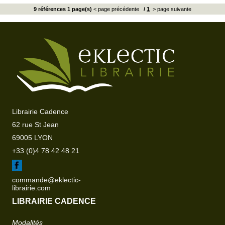
9 références 1 page(s)
< page précédente
/
1
> page suivante
Librairie Cadence
62 rue St Jean
69005 LYON
+33 (0)4 78 42 48 21
commande@eklectic-
librairie.com
LIBRAIRIE CADENCE
Modalités