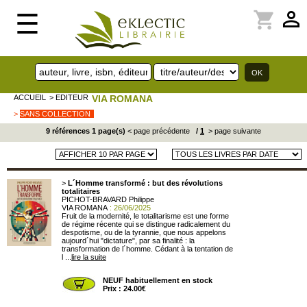
perm_identity
shopping_cart
☰
ACCUEIL
> EDITEUR
VIA ROMANA
>
SANS COLLECTION
9 références 1 page(s)
< page précédente
/
1
> page suivante
>
L´Homme transformé : but des révolutions
totalitaires
PICHOT-BRAVARD Philippe
VIA ROMANA
: 26/06/2025
Fruit de la modernité, le totalitarisme est une forme
de régime récente qui se distingue radicalement du
despotisme, ou de la tyrannie, que nous appelons
aujourd´hui "dictature", par sa finalité : la
transformation de l´homme. Cédant à la tentation de
l ...
lire la suite
NEUF habituellement en stock
Prix : 24.00€