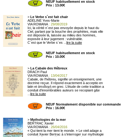
NEUF habituellement en stock
Prix : 13.00€
>
Le Verbe s´est fait chair
ADELINE Yves-Marie
VIA ROMANA
: 29/08/2019
Ici, la vérité n´est pas envoyée depuis le haut du
Ciel, parlant par la bouche des prophètes, mais elle
est déposée là, laissée au milieu des hommes,
exposée à leur jugement : vulnérable.
C´est que le Verbe s´es ...
lire la suite
NEUF habituellement en stock
Prix : 10.00€
>
La Cabale des Hébreux
DRACH Paul
VIA ROMANA
: 13/04/2017
Cabale, de l’hébreu, signifie un enseignement, une
doctrine reçue. Il répond exactement à acceptio en
latin et ἀποδοχή en grec. L’étude de cette tradition a
conduit d’innombrables auteurs se recopiant g&e
...
lire la suite
NEUF Normalement disponible sur commande
Prix : 16.00€
>
Mythologies de la mer
BERTRAC Xavier
VIA ROMANA
: 26/04/2016
« Qui tient la mer tient le monde. » Le vieil adage a
conduit Xavier Bertrac à s’interroger sur mythologie