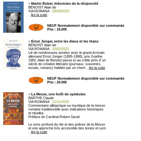
>
Martin Buber, théoricien de la réciprocité
BENOIST Alain de
VIA ROMANA
: 28/09/2023
...
lire la suite
NEUF Normalement disponible sur commande
Prix : 16.00€
>
Ernst Jünger, entre les dieux et les titans
BENOIST Alain de
VIA ROMANA
: 20/02/2021
Lié de nombreuses années avec le grand écrivain
allemand Ernst Jünger (1895-1998), prix Goethe
1982, Alain de Benoist passe ici au crible près d´un
siècle de création littéraire (journaux, souvenirs,
essais, romans) habitée par un chem ...
lire la suite
NEUF Normalement disponible sur commande
Prix : 20.00€
>
La Messe, une forêt de symboles
BARTHE Claude
VIA ROMANA
: 21/11/2020
Commentaire allégorique ou mystique de la messe
romaine traditionnelle avec indications historiques
et rituelles.
Préface du Cardinal Robert Sarah
Le sens profond du rite et des prières de la Messe
et une approche très accessible des textes et sym
...
lire la suite