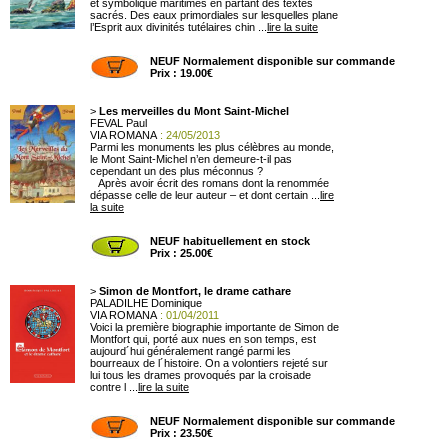
et symbolique maritimes en partant des textes
sacrés. Des eaux primordiales sur lesquelles plane
l’Esprit aux divinités tutélaires chin ...
lire la suite
NEUF Normalement disponible sur commande
Prix : 19.00€
>
Les merveilles du Mont Saint-Michel
FEVAL Paul
VIA ROMANA
: 24/05/2013
Parmi les monuments les plus célèbres au monde,
le Mont Saint-Michel n’en demeure-t-il pas
cependant un des plus méconnus ?
Après avoir écrit des romans dont la renommée
dépasse celle de leur auteur – et dont certain ...
lire
la suite
NEUF habituellement en stock
Prix : 25.00€
>
Simon de Montfort, le drame cathare
PALADILHE Dominique
VIA ROMANA
: 01/04/2011
Voici la première biographie importante de Simon de
Montfort qui, porté aux nues en son temps, est
aujourd´hui généralement rangé parmi les
bourreaux de l´histoire. On a volontiers rejeté sur
lui tous les drames provoqués par la croisade
contre l ...
lire la suite
NEUF Normalement disponible sur commande
Prix : 23.50€