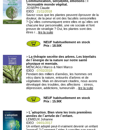
Communication, sensibilité, émotions : l
´incroyable monde végétal.
JOSEPH Claude
IDEO
: 21/11/2018
Savez-vous que les plantes peuvent éprouver de la
douleur, de la peur et ont des facultés sensorielles
? Qu´elles communiquent entre elles et qu´elles ont
chacune leur personnalité, une vie sociale et font
preuve de stratégie ? Oui, les plantes sont des
êtres i ...
lire la suite
NEUF habituellement en stock
Prix : 18.50€
>
La thérapie secrète des arbres. Les bienfaits
de l´énergie de la nature sur notre santé
physique et mentale.
MENCAGLI Marco & Nieri Marco
IDEO
: 07/02/2018
Pendant des milliers d’années, les hommes ont
vécu dans la nature, entourés d’arbres et de
végétation. Mais en devenant citadins, nous avons
développé des troubles, des affections : stress,
dépression, addictions, tumeurs&h ...
lire la suite
NEUF habituellement en stock
Prix : 15.90€
>
L´adoption. Bien vivre les trois premières
années de l´arrivée de l´enfant.
LEMIEUX Johanne
IDEO
: 04/01/2017
Un enfant adopté peut-il vraiment devenir un enfant
"normal" ? Comment l´aider à concilier son passé