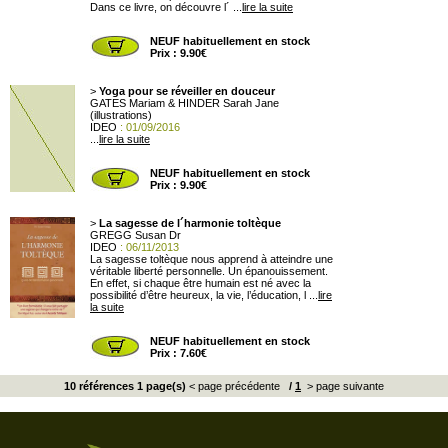
Dans ce livre, on découvre l´ ...
lire la suite
NEUF habituellement en stock
Prix : 9.90€
>
Yoga pour se réveiller en douceur
GATES Mariam & HINDER Sarah Jane
(illustrations)
IDEO
: 01/09/2016
...
lire la suite
NEUF habituellement en stock
Prix : 9.90€
>
La sagesse de l´harmonie toltèque
GREGG Susan Dr
IDEO
: 06/11/2013
La sagesse toltèque nous apprend à atteindre une
véritable liberté personnelle. Un épanouissement.
En effet, si chaque être humain est né avec la
possibilité d’être heureux, la vie, l’éducation, l ...
lire
la suite
NEUF habituellement en stock
Prix : 7.60€
10 références 1 page(s)
< page précédente
/
1
> page suivante