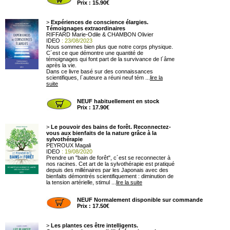
Prix : 15.90€
>
Expériences de conscience élargies.
Témoignages extraordinaires
RIFFARD Marie-Odile & CHAMBON Olivier
IDEO
: 23/08/2023
Nous sommes bien plus que notre corps physique.
C´est ce que démontre une quantité de
témoignages qui font part de la survivance de l´âme
après la vie.
Dans ce livre basé sur des connaissances
scientifiques, l´auteure a réuni neuf tém ...
lire la
suite
NEUF habituellement en stock
Prix : 17.90€
>
Le pouvoir des bains de forêt. Reconnectez-
vous aux bienfaits de la nature grâce à la
sylvothérapie
PEYROUX Magali
IDEO
: 19/08/2020
Prendre un "bain de forêt", c´est se reconnecter à
nos racines. Cet art de la sylvothérapie est pratiqué
depuis des millénaires par les Japonais avec des
bienfaits démontrés scientifiquement : diminution de
la tension artérielle, stimul ...
lire la suite
NEUF Normalement disponible sur commande
Prix : 17.50€
>
Les plantes ces être intelligents.