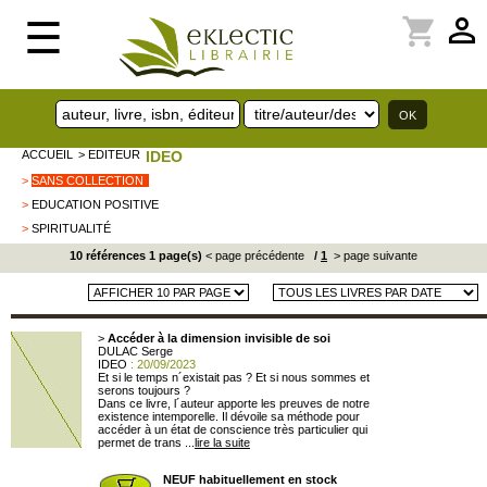
perm_identity
shopping_cart
☰
ACCUEIL
> EDITEUR
IDEO
>
SANS COLLECTION
>
EDUCATION POSITIVE
>
SPIRITUALITÉ
10 références 1 page(s)
< page précédente
/
1
> page suivante
>
Accéder à la dimension invisible de soi
DULAC Serge
IDEO
: 20/09/2023
Et si le temps n´existait pas ? Et si nous sommes et
serons toujours ?
Dans ce livre, l´auteur apporte les preuves de notre
existence intemporelle. Il dévoile sa méthode pour
accéder à un état de conscience très particulier qui
permet de trans ...
lire la suite
NEUF habituellement en stock