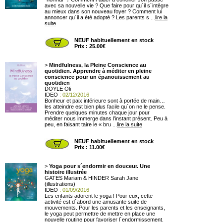
avec sa nouvelle vie ? Que faire pour qu´il s´intègre
au mieux dans son nouveau foyer ? Comment lui
annoncer qu´il a été adopté ? Les parents s ...
lire la
suite
NEUF habituellement en stock
Prix : 25.00€
>
Mindfulness, la Pleine Conscience au
quotidien. Apprendre à méditer en pleine
conscience pour un épanouissement au
quotidien
DOYLE Oli
IDEO
: 02/12/2016
Bonheur et paix intérieure sont à portée de main…
les atteindre est bien plus facile qu´on ne le pense.
Prendre quelques minutes chaque jour pour
méditer nous immerge dans l’instant présent. Peu à
peu, en faisant taire le « bru ...
lire la suite
NEUF habituellement en stock
Prix : 11.00€
>
Yoga pour s´endormir en douceur. Une
histoire illustrée
GATES Mariam & HINDER Sarah Jane
(illustrations)
IDEO
: 01/09/2016
Les enfants adorent le yoga ! Pour eux, cette
activité est d´abord une amusante suite de
mouvements. Pour les parents et les enseignants,
le yoga peut permettre de mettre en place une
nouvelle routine pour favoriser l´endormissement.