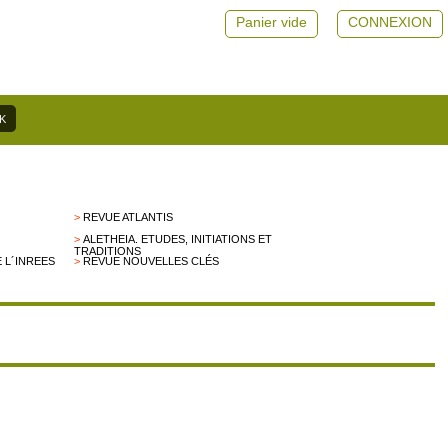
Panier vide
CONNEXION
>
REVUE ATLANTIS
>
ALETHEIA. ETUDES, INITIATIONS ET
TRADITIONS
 L´INREES
>
REVUE NOUVELLES CLÉS