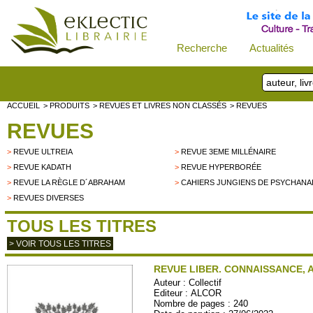
Recherche
Actualités
ACCUEIL
> PRODUITS
> REVUES ET LIVRES NON CLASSÉS
> REVUES
REVUES
>
REVUE ULTREIA
>
REVUE 3EME MILLÉNAIRE
>
REVUE KADATH
>
REVUE HYPERBORÉE
>
REVUE LA RÈGLE D´ABRAHAM
>
CAHIERS JUNGIENS DE PSYCHANA
>
REVUES DIVERSES
TOUS LES TITRES
> VOIR TOUS LES TITRES
REVUE LIBER. CONNAISSANCE, A
Auteur :
Collectif
Editeur :
ALCOR
Nombre de pages : 240