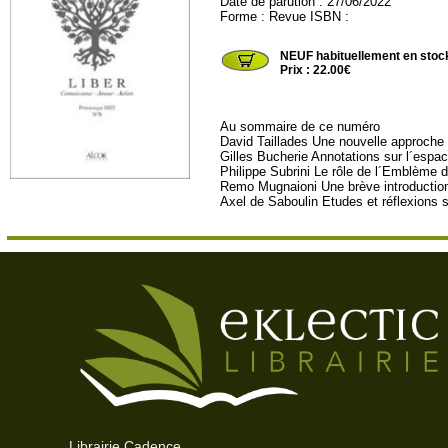
Date de parution : 27/06/2022
Forme : Revue ISBN :
ALCOR17
NEUF habituellement en stoc
Prix : 22.00€
Au sommaire de ce numéro
David Taillades Une nouvelle approche
Gilles Bucherie Annotations sur l´espa
Philippe Subrini Le rôle de l´Emblème 
Remo Mugnaioni Une brève introduction 
Axel de Saboulin Etudes et réflexions
Librairie Cadence