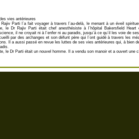
 des vies antérieures
jiv Parti l´a fait voyager à travers l´au-delà, le menant à un éveil spiritue
, le Dr Rajiv Parti était chef anesthésiste à l´hôpital Bakersfield Heart e
ience, il ne croyait ni à l´enfer ni au paradis, jusqu´à ce qu´il les voie de se
cueilli par des archanges et son défunt père qui l´ont guidé à travers les méa
ons. Il a aussi passé en revue les luttes de ses vies antérieures qui, à bien de
radis.
, le Dr Parti était un nouvel homme. Il a vendu son manoir et a ouvert une cl