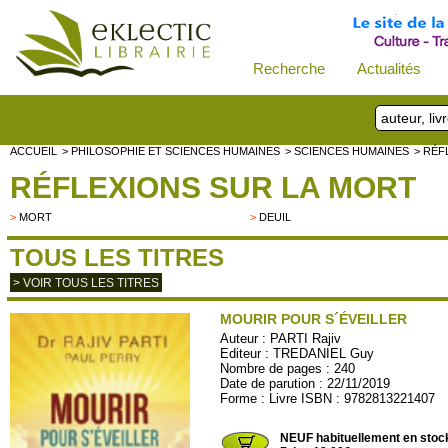
Recherche
Actualités
ACCUEIL
> PHILOSOPHIE ET SCIENCES HUMAINES
> SCIENCES HUMAINES
> RÉF
RÉFLEXIONS SUR LA MORT
>
MORT
>
DEUIL
TOUS LES TITRES
> VOIR TOUS LES TITRES
MOURIR POUR S´ÉVEILLER
Auteur :
PARTI Rajiv
Editeur :
TREDANIEL Guy
Nombre de pages : 240
Date de parution : 22/11/2019
Forme : Livre ISBN : 9782813221407
T1913
NEUF habituellement en stoc