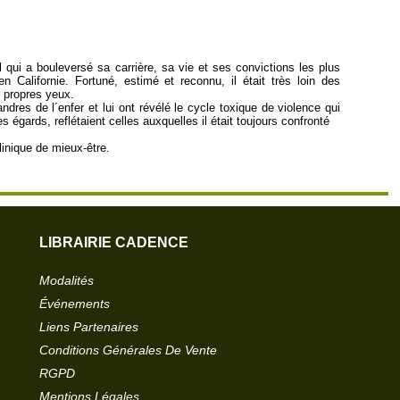
l qui a bouleversé sa carrière, sa vie et ses convictions les plus
n Californie. Fortuné, estimé et reconnu, il était très loin des
s propres yeux.
ndres de l´enfer et lui ont révélé le cycle toxique de violence qui
s égards, reflétaient celles auxquelles il était toujours confronté
inique de mieux-être.
LIBRAIRIE CADENCE
Modalités
Événements
Liens Partenaires
Conditions Générales De Vente
RGPD
Mentions Légales