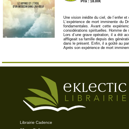
Prix : 18.00€
Une vision inédite du ciel, de l´enfer et
L´expérience de mort imminente du Dr Ra
fondamentales. Avant cette expérience
considérations spirituelles. Homme de sc
Lors d´une grave opération, il a été ac
affligeait sa famille depuis des générati
dans le présent. Enfin, il a goûté au pa
Après son expérience de mort imminente
Librairie Cadence