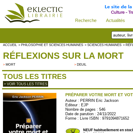
Recherche
Actualités
ACCUEIL
> PHILOSOPHIE ET SCIENCES HUMAINES
> SCIENCES HUMAINES
> RÉF
RÉFLEXIONS SUR LA MORT
>
MORT
>
DEUIL
TOUS LES TITRES
> VOIR TOUS LES TITRES
PRÉPARER VOTRE MORT ET VOTR
Auteur :
PERRIN Eric Jackson
Editeur :
EJP
Nombre de pages : 546
Date de parution : 24/11/2022
Forme : Livre ISBN : 9791094871652
EJP08
NEUF habituellement en stoc