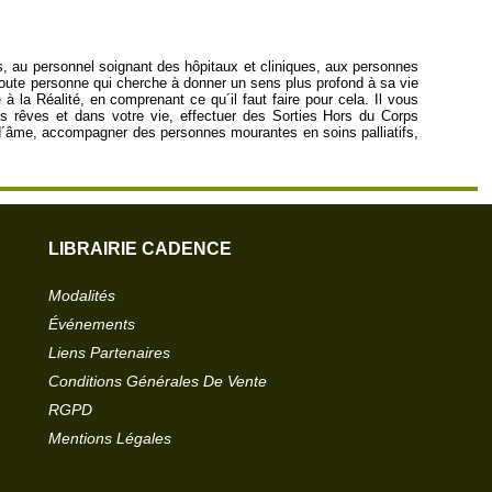
es, au personnel soignant des hôpitaux et cliniques, aux personnes
 toute personne qui cherche à donner un sens plus profond à sa vie
à la Réalité, en comprenant ce qu´il faut faire pour cela. Il vous
os rêves et dans votre vie, effectuer des Sorties Hors du Corps
e d´âme, accompagner des personnes mourantes en soins palliatifs,
LIBRAIRIE CADENCE
Modalités
Événements
Liens Partenaires
Conditions Générales De Vente
RGPD
Mentions Légales