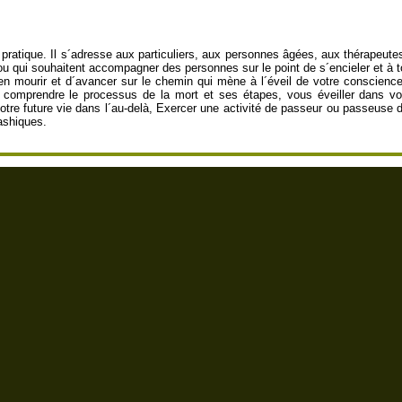
e pratique. Il s´adresse aux particuliers, aux personnes âgées, aux thérapeut
s ou qui souhaitent accompagner des personnes sur le point de s´encieler et à
en mourir et d´avancer sur le chemin qui mène à l´éveil de votre conscience 
ur comprendre le processus de la mort et ses étapes, vous éveiller dans v
votre future vie dans l´au-delà, Exercer une activité de passeur ou passeus
ashiques.