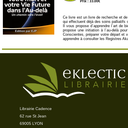
Prix : 33.00€
Ce livre est un livre de recherche et d
qui effectuent déjà des soins palliatif
Il vous propose d´apprendre l´art de bi
propose une initiation à l´au-delà po
Conscientes, préparer votre départ et 
apprendre à consulter les Registres Ak
Librairie Cadence
62 rue St Jean
69005 LYON