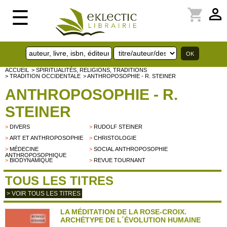
perm_identity
shopping_cart
☰
ACCUEIL
> SPIRITUALITÉS, RELIGIONS, TRADITIONS
> TRADITION OCCIDENTALE
> ANTHROPOSOPHIE - R. STEINER
ANTHROPOSOPHIE - R.
STEINER
>
DIVERS
>
RUDOLF STEINER
>
ART ET ANTHROPOSOPHIE
>
CHRISTOLOGIE
>
MÉDECINE
>
SOCIAL ANTHROPOSOPHIE
ANTHROPOSOPHIQUE
>
BIODYNAMIQUE
>
REVUE TOURNANT
TOUS LES TITRES
> VOIR TOUS LES TITRES
LA MÉDITATION DE LA ROSE-CROIX.
ARCHÉTYPE DE L´ÉVOLUTION HUMAINE