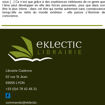
nous [...] Ce n´est que grâce à des expériences intérieures de ce genre que
l´âme peut développer en elle des forces puissantes, pour que dans son
être le plus intime - dans cet être qui tombe autrement sans connaissance
lorsqu´elle se retire du monde extérieur - elle puisse s´illuminer de
conscience.
Librairie Cadence
62 rue St Jean
69005 LYON
+33 (0)4 78 42 48 21
commande@eklectic-