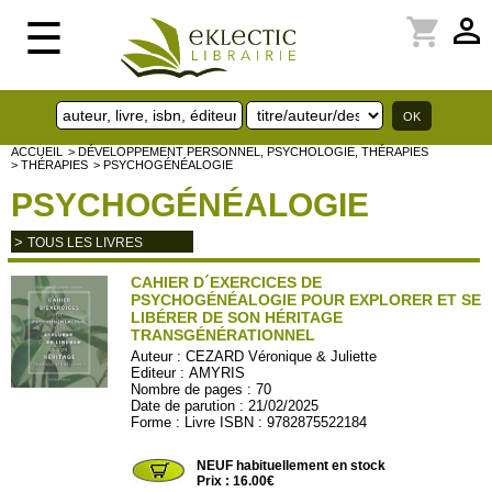
perm_identity
shopping_cart
☰
ACCUEIL
> DÉVELOPPEMENT PERSONNEL, PSYCHOLOGIE, THÉRAPIES
> THÉRAPIES
> PSYCHOGÉNÉALOGIE
PSYCHOGÉNÉALOGIE
>
TOUS LES LIVRES
CAHIER D´EXERCICES DE
PSYCHOGÉNÉALOGIE POUR EXPLORER ET SE
LIBÉRER DE SON HÉRITAGE
TRANSGÉNÉRATIONNEL
Auteur :
CEZARD Véronique & Juliette
Editeur :
AMYRIS
Nombre de pages : 70
Date de parution : 21/02/2025
Forme : Livre ISBN : 9782875522184
AMYRIS123
NEUF habituellement en stock
Prix : 16.00€