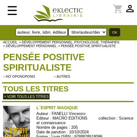
perm_identity
shopping_cart
☰
ACCUEIL
> DÉVELOPPEMENT PERSONNEL, PSYCHOLOGIE, THÉRAPIES
> DÉVELOPPEMENT PERSONNEL
> PENSÉE POSITIVE SPIRITUALISTE
PENSÉE POSITIVE
SPIRITUALISTE
>
HO´OPONOPONO
>
AUTRES
TOUS LES TITRES
> VOIR TOUS LES TITRES
L´ESPRIT MAGIQUE
Auteur :
FANELLI Vincenzo
Editeur :
MACRO EDITIONS
collection :
Science
et connaissance
Nombre de pages : 205
Date de parution : 10/10/2024
Forme : Livre ISBN : 9788828518099