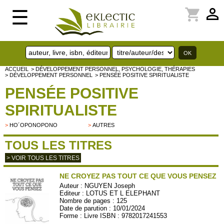
perm_identity
shopping_cart
☰
ACCUEIL
> DÉVELOPPEMENT PERSONNEL, PSYCHOLOGIE, THÉRAPIES
> DÉVELOPPEMENT PERSONNEL
> PENSÉE POSITIVE SPIRITUALISTE
PENSÉE POSITIVE
SPIRITUALISTE
>
HO´OPONOPONO
>
AUTRES
TOUS LES TITRES
> VOIR TOUS LES TITRES
NE CROYEZ PAS TOUT CE QUE VOUS PENSEZ
Auteur :
NGUYEN Joseph
Editeur :
LOTUS ET L ELEPHANT
Nombre de pages : 125
Date de parution : 10/01/2024
Forme : Livre ISBN : 9782017241553
LOTUS55