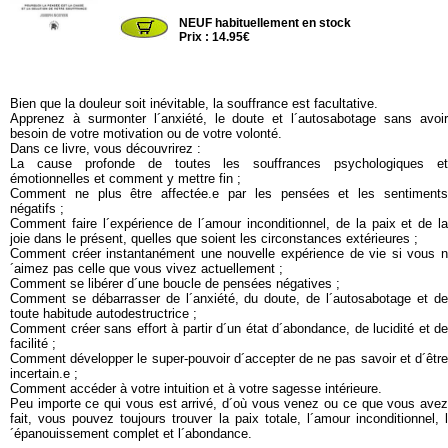
NEUF habituellement en stock
Prix : 14.95€
Bien que la douleur soit inévitable, la souffrance est facultative.
Apprenez à surmonter l´anxiété, le doute et l´autosabotage sans avoir
besoin de votre motivation ou de votre volonté.
Dans ce livre, vous découvrirez :
La cause profonde de toutes les souffrances psychologiques et
émotionnelles et comment y mettre fin ;
Comment ne plus être affectée.e par les pensées et les sentiments
négatifs ;
Comment faire l´expérience de l´amour inconditionnel, de la paix et de la
joie dans le présent, quelles que soient les circonstances extérieures ;
Comment créer instantanément une nouvelle expérience de vie si vous n
´aimez pas celle que vous vivez actuellement ;
Comment se libérer d´une boucle de pensées négatives ;
Comment se débarrasser de l´anxiété, du doute, de l´autosabotage et de
toute habitude autodestructrice ;
Comment créer sans effort à partir d´un état d´abondance, de lucidité et de
facilité ;
Comment développer le super-pouvoir d´accepter de ne pas savoir et d´être
incertain.e ;
Comment accéder à votre intuition et à votre sagesse intérieure.
Peu importe ce qui vous est arrivé, d´où vous venez ou ce que vous avez
fait, vous pouvez toujours trouver la paix totale, l´amour inconditionnel, l
´épanouissement complet et l´abondance.