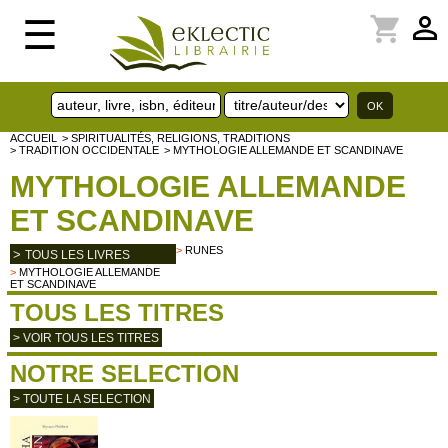
perm_identity
shopping_cart
☰
ACCUEIL
> SPIRITUALITÉS, RELIGIONS, TRADITIONS
> TRADITION OCCIDENTALE
> MYTHOLOGIE ALLEMANDE ET SCANDINAVE
MYTHOLOGIE ALLEMANDE
ET SCANDINAVE
>
RUNES
>
TOUS LES LIVRES
>
MYTHOLOGIE ALLEMANDE
ET SCANDINAVE
TOUS LES TITRES
> VOIR TOUS LES TITRES
NOTRE SELECTION
> TOUTE LA SELECTION