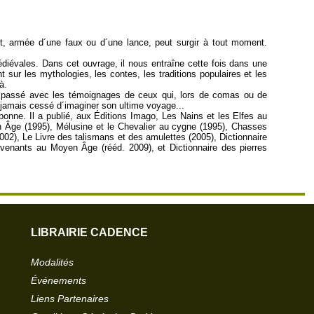
, armée d´une faux ou d´une lance, peut surgir à tout moment.
diévales. Dans cet ouvrage, il nous entraîne cette fois dans une
nt sur les mythologies, les contes, les traditions populaires et les
à.
tain passé avec les témoignages de ceux qui, lors de comas ou de
jamais cessé d´imaginer son ultime voyage...
bonne. Il a publié, aux Éditions Imago, Les Nains et les Elfes au
Âge (1995), Mélusine et le Chevalier au cygne (1995), Chasses
02), Le Livre des talismans et des amulettes (2005), Dictionnaire
venants au Moyen Âge (rééd. 2009), et Dictionnaire des pierres
LIBRAIRIE CADENCE
Modalités
Événements
Liens Partenaires