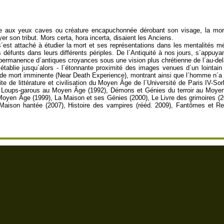
e aux yeux caves ou créature encapuchonnée dérobant son visage, la mort
ayer son tribut. Mors certa, hora incerta, disaient les Anciens.
est attaché à étudier la mort et ses représentations dans les mentalités mé
s défunts dans leurs différents périples. De l´Antiquité à nos jours, s´appuya
a permanence d´antiques croyances sous une vision plus chrétienne de l´au-del
ait établie jusqu´alors - l´étonnante proximité des images venues d´un loin
 de mort imminente (Near Death Experience), montrant ainsi que l´homme n´a 
e de littérature et civilisation du Moyen Âge de l´Université de Paris IV-Sor
 Loups-garous au Moyen Âge (1992), Démons et Génies du terroir au Moyen 
 Moyen Âge (1999), La Maison et ses Génies (2000), Le Livre des grimoires (20
Maison hantée (2007), Histoire des vampires (rééd. 2009), Fantômes et Re