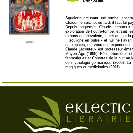
Prix : 24.00€
Squelette creusant une tombe, spectr
Chacun le sait, tôt ou tard, il faut lui p
Depuis longtemps, Claude Lecouteux s´
exploration de l´outre-tombe, et suit le
romans de chevalerie, il met au jour l
Il souligne en outre - et nul ne l´av
catalepsies, ont vécu des expériences
Claude Lecouteux est professeur émérit
Moyen Âge (1988), Fées, Sorcières et
fantastiques et Cohortes de la nuit au
de mythologie germanique (2005), La 
magiques et médicinales (2011).