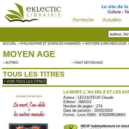
Recherche
Actualités
ACCUEIL
> PHILOSOPHIE ET SCIENCES HUMAINES
> HISTOIRE & ARCHEOLOGIE
MOYEN AGE
>
AUTRES
>
HAUT MOYEN AGE
TOUS LES TITRES
> VOIR TOUS LES TITRES
LA MORT, L´AU-DELÀ ET LES A
Auteur :
LECOUTEUX Claude
Editeur :
IMAGO
Nombre de pages : 274
Date de parution : 20/02/2019
Forme : Livre ISBN : 9782849529683
IMAGO101
NEUF habituellement en stoc