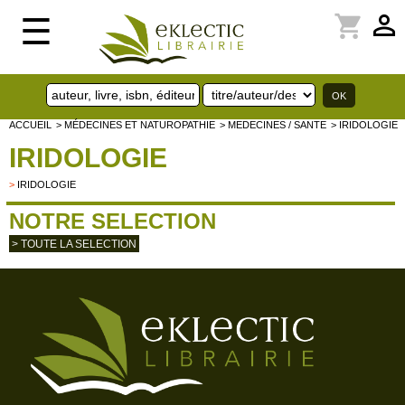
perm_identity
shopping_cart
☰
ACCUEIL
> MÉDECINES ET NATUROPATHIE
> MEDECINES / SANTE
> IRIDOLOGIE
IRIDOLOGIE
>
IRIDOLOGIE
NOTRE SELECTION
> TOUTE LA SELECTION