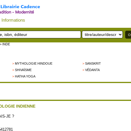
Informations
> INDE
>
MYTHOLOGIE HINDOUE
>
SANSKRIT
>
SHIVAÏSME
>
VÉDANTA
>
HATHA YOGA
OLOGIE INDIENNE
IS-JE ?
5412781