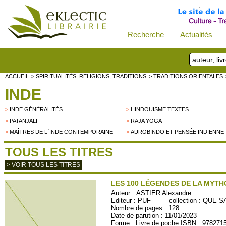
Recherche
Actualités
ACCUEIL
> SPIRITUALITÉS, RELIGIONS, TRADITIONS
> TRADITIONS ORIENTALES
INDE
>
INDE GÉNÉRALITÉS
>
HINDOUISME TEXTES
>
PATANJALI
>
RAJA YOGA
>
MAÎTRES DE L´INDE CONTEMPORAINE
>
AUROBINDO ET PENSÉE INDIENNE
TOUS LES TITRES
> VOIR TOUS LES TITRES
LES 100 LÉGENDES DE LA MYTH
Auteur :
ASTIER Alexandre
Editeur :
PUF
collection :
QUE SA
Nombre de pages : 128
Date de parution : 11/01/2023
Forme : Livre de poche ISBN : 978271