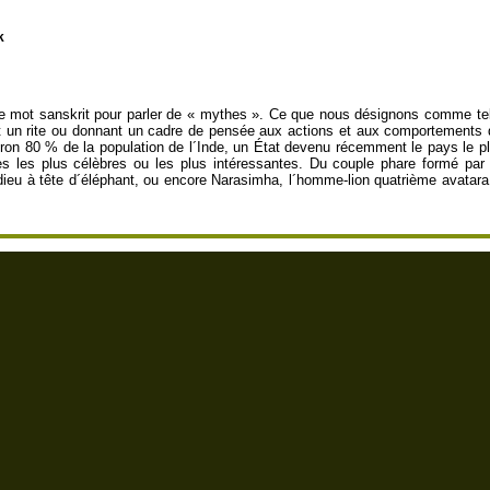
k
de mot sanskrit pour parler de « mythes ». Ce que nous désignons comme tels
t un rite ou donnant un cadre de pensée aux actions et aux comportements d
viron 80 % de la population de l´Inde, un État devenu récemment le pays le pl
es les plus célèbres ou les plus intéressantes. Du couple phare formé par 
dieu à tête d´éléphant, ou encore Narasimha, l´homme-lion quatrième avatar