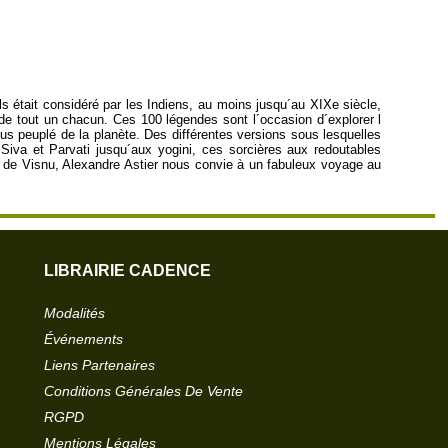
 était considéré par les Indiens, au moins jusqu´au XIXe siècle,
e tout un chacun. Ces 100 légendes sont l´occasion d´explorer l
us peuplé de la planète. Des différentes versions sous lesquelles
Siva et Parvati jusqu´aux yogini, ces sorcières aux redoutables
a de Visnu, Alexandre Astier nous convie à un fabuleux voyage au
LIBRAIRIE CADENCE
Modalités
Événements
Liens Partenaires
Conditions Générales De Vente
RGPD
Mentions Légales