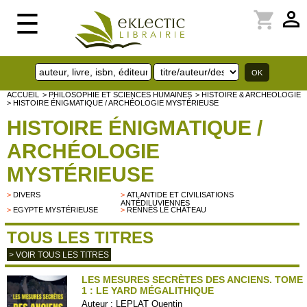
perm_identity
shopping_cart
☰
ACCUEIL
> PHILOSOPHIE ET SCIENCES HUMAINES
> HISTOIRE & ARCHEOLOGIE
> HISTOIRE ÉNIGMATIQUE / ARCHÉOLOGIE MYSTÉRIEUSE
HISTOIRE ÉNIGMATIQUE /
ARCHÉOLOGIE
MYSTÉRIEUSE
>
DIVERS
>
ATLANTIDE ET CIVILISATIONS
ANTÉDILUVIENNES
>
EGYPTE MYSTÉRIEUSE
>
RENNES LE CHÂTEAU
TOUS LES TITRES
> VOIR TOUS LES TITRES
LES MESURES SECRÈTES DES ANCIENS. TOME
1 : LE YARD MÉGALITHIQUE
Auteur :
LEPLAT Quentin