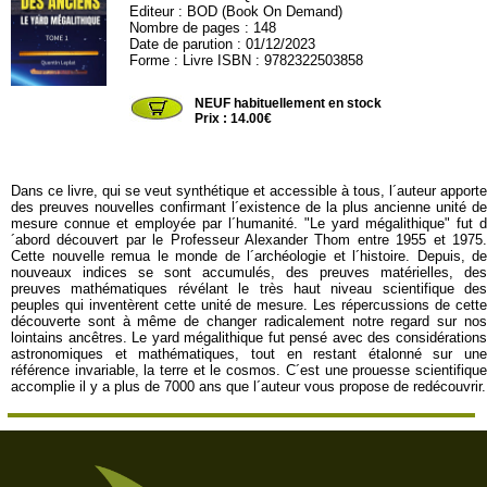
Editeur :
BOD (Book On Demand)
Nombre de pages : 148
Date de parution : 01/12/2023
Forme : Livre ISBN : 9782322503858
BOD76
NEUF habituellement en stock
Prix : 14.00€
Dans ce livre, qui se veut synthétique et accessible à tous, l´auteur apporte
des preuves nouvelles confirmant l´existence de la plus ancienne unité de
mesure connue et employée par l´humanité. "Le yard mégalithique" fut d
´abord découvert par le Professeur Alexander Thom entre 1955 et 1975.
Cette nouvelle remua le monde de l´archéologie et l´histoire. Depuis, de
nouveaux indices se sont accumulés, des preuves matérielles, des
preuves mathématiques révélant le très haut niveau scientifique des
peuples qui inventèrent cette unité de mesure. Les répercussions de cette
découverte sont à même de changer radicalement notre regard sur nos
lointains ancêtres. Le yard mégalithique fut pensé avec des considérations
astronomiques et mathématiques, tout en restant étalonné sur une
référence invariable, la terre et le cosmos. C´est une prouesse scientifique
accomplie il y a plus de 7000 ans que l´auteur vous propose de redécouvrir.