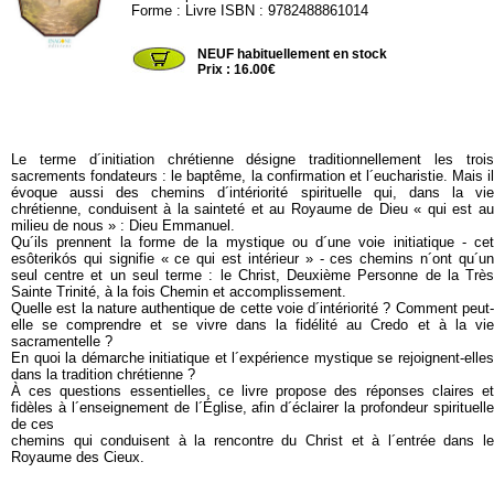
Forme : Livre ISBN : 9782488861014
ENAGONE01
NEUF habituellement en stock
Prix : 16.00€
Le terme d´initiation chrétienne désigne traditionnellement les trois
sacrements fondateurs : le baptême, la confirmation et l´eucharistie. Mais il
évoque aussi des chemins d´intériorité spirituelle qui, dans la vie
chrétienne, conduisent à la sainteté et au Royaume de Dieu « qui est au
milieu de nous » : Dieu Emmanuel.
Qu´ils prennent la forme de la mystique ou d´une voie initiatique - cet
esôterikós qui signifie « ce qui est intérieur » - ces chemins n´ont qu´un
seul centre et un seul terme : le Christ, Deuxième Personne de la Très
Sainte Trinité, à la fois Chemin et accomplissement.
Quelle est la nature authentique de cette voie d´intériorité ? Comment peut-
elle se comprendre et se vivre dans la fidélité au Credo et à la vie
sacramentelle ?
En quoi la démarche initiatique et l´expérience mystique se rejoignent-elles
dans la tradition chrétienne ?
À ces questions essentielles, ce livre propose des réponses claires et
fidèles à l´enseignement de l´Église, afin d´éclairer la profondeur spirituelle
de ces
chemins qui conduisent à la rencontre du Christ et à l´entrée dans le
Royaume des Cieux.