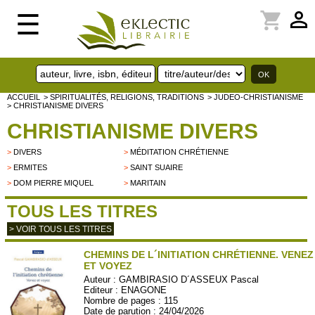
perm_identity
shopping_cart
☰
ACCUEIL
> SPIRITUALITÉS, RELIGIONS, TRADITIONS
> JUDEO-CHRISTIANISME
> CHRISTIANISME DIVERS
CHRISTIANISME DIVERS
>
DIVERS
>
MÉDITATION CHRÉTIENNE
>
ERMITES
>
SAINT SUAIRE
>
DOM PIERRE MIQUEL
>
MARITAIN
TOUS LES TITRES
> VOIR TOUS LES TITRES
CHEMINS DE L´INITIATION CHRÉTIENNE. VENEZ
ET VOYEZ
Auteur :
GAMBIRASIO D´ASSEUX Pascal
Editeur :
ENAGONE
Nombre de pages : 115
Date de parution : 24/04/2026