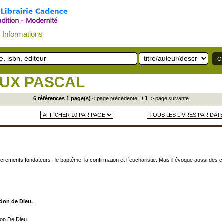
Informations
EUX PASCAL
6 références 1 page(s)
< page précédente
/
1
> page suivante
acrements fondateurs : le baptême, la confirmation et l´eucharistie. Mais il évoque aussi des che
 don de Dieu.
on De Dieu