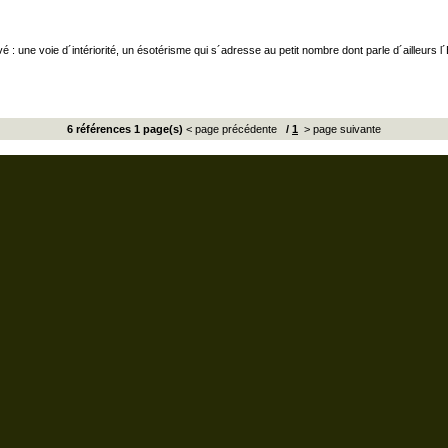
 : une voie d´intériorité, un ésotérisme qui s´adresse au petit nombre dont parle d´ailleurs l
6 références 1 page(s)
< page précédente
/
1
> page suivante