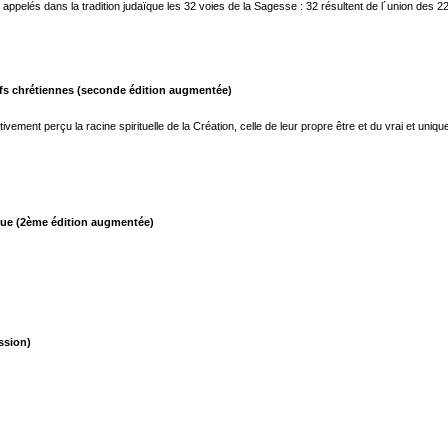
ppelés dans la tradition judaïque les 32 voies de la Sagesse : 32 résultent de l´union des 22 
efs chrétiennes (seconde édition augmentée)
tivement perçu la racine spirituelle de la Création, celle de leur propre être et du vrai et un
esque (2ème édition augmentée)
ssion)