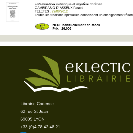
>
Réalisation initiatique et mystère chrétien
GAMBIRASIO D´ASSEUX Pascal
TELETES
: 29/08/2012
Toutes les traditions spirituelles connaissent un enseignement réservé
NEUF habituellement en stock
Prix : 26.00€
Librairie Cadence
62 rue St Jean
69005 LYON
+33 (0)4 78 42 48 21