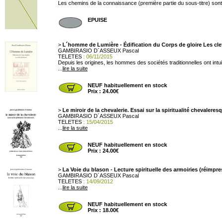
Les chemins de la connaissance (première partie du sous-titre) sont a
EPUISE
>
L´homme de Lumière - Édification du Corps de gloire Les cl
GAMBIRASIO D´ASSEUX Pascal
TELETES
: 06/11/2015
Depuis les origines, les hommes des sociétés traditionnelles ont intui
...
lire la suite
NEUF habituellement en stock
Prix : 24.00€
>
Le miroir de la chevalerie. Essai sur la spiritualité chevaler
GAMBIRASIO D´ASSEUX Pascal
TELETES
: 15/04/2015
...
lire la suite
NEUF habituellement en stock
Prix : 24.00€
>
La Voie du blason - Lecture spirituelle des armoiries (réimpre
GAMBIRASIO D´ASSEUX Pascal
TELETES
: 14/09/2012
...
lire la suite
NEUF habituellement en stock
Prix : 18.00€