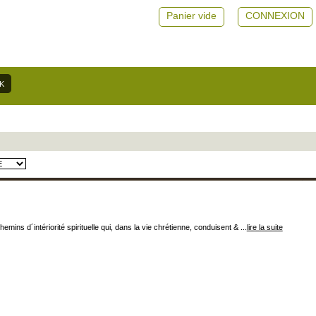
Panier vide
CONNEXION
mins d´intériorité spirituelle qui, dans la vie chrétienne, conduisent & ...
lire la suite