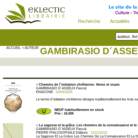
Recherche
Actualités
ACCUEIL
> AUTEUR
GAMBIRASIO D´ASS
>
Chemins de l´initiation chrétienne. Venez et voyez
GAMBIRASIO D´ASSEUX Pascal
ENAGONE
: 24/04/2026
Le terme d´initiation chrétienne désigne traditionnellement les trois s
NEUF habituellement en stock
Prix : 16.00€
>
La sagesse et la grâce. Les chemins de la connaissance et le
GAMBIRASIO D´ASSEUX Pascal
PIERRE PHILOSOPHALE Editions
: 31/01/2023
La Sagesse Et La Grâce Les Chemins De La Connaissance Et Le D