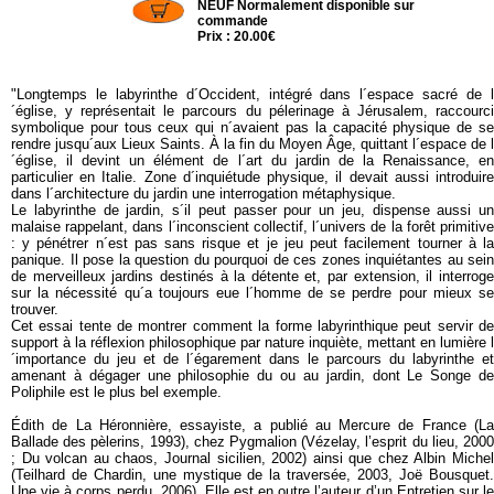
NEUF Normalement disponible sur
commande
Prix : 20.00€
"Longtemps le labyrinthe d´Occident, intégré dans l´espace sacré de l
´église, y représentait le parcours du pélerinage à Jérusalem, raccourci
symbolique pour tous ceux qui n´avaient pas la capacité physique de se
rendre jusqu´aux Lieux Saints. À la fin du Moyen Âge, quittant l´espace de l
´église, il devint un élément de l´art du jardin de la Renaissance, en
particulier en Italie. Zone d´inquiétude physique, il devait aussi introduire
dans l´architecture du jardin une interrogation métaphysique.
Le labyrinthe de jardin, s´il peut passer pour un jeu, dispense aussi un
malaise rappelant, dans l´inconscient collectif, l´univers de la forêt primitive
: y pénétrer n´est pas sans risque et je jeu peut facilement tourner à la
panique. Il pose la question du pourquoi de ces zones inquiétantes au sein
de merveilleux jardins destinés à la détente et, par extension, il interroge
sur la nécessité qu´a toujours eue l´homme de se perdre pour mieux se
trouver.
Cet essai tente de montrer comment la forme labyrinthique peut servir de
support à la réflexion philosophique par nature inquiète, mettant en lumière l
´importance du jeu et de l´égarement dans le parcours du labyrinthe et
amenant à dégager une philosophie du ou au jardin, dont Le Songe de
Poliphile est le plus bel exemple.
Édith de La Héronnière, essayiste, a publié au Mercure de France (La
Ballade des pèlerins, 1993), chez Pygmalion (Vézelay, l’esprit du lieu, 2000
; Du volcan au chaos, Journal sicilien, 2002) ainsi que chez Albin Michel
(Teilhard de Chardin, une mystique de la traversée, 2003, Joë Bousquet.
Une vie à corps perdu, 2006). Elle est en outre l’auteur d’un Entretien sur le