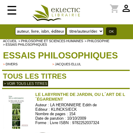
perm_identity
shopping_cart
☰
ACCUEIL
> PHILOSOPHIE ET SCIENCES HUMAINES
> PHILOSOPHIE
> ESSAIS PHILOSOPHIQUES
ESSAIS PHILOSOPHIQUES
>
DIVERS
>
JACQUES ELLUL
TOUS LES TITRES
> VOIR TOUS LES TITRES
LE LABYRINTHE DE JARDIN, OU L´ART DE L
´ÉGAREMENT
Auteur :
LA HERONNIERE Edith de
Editeur :
KLINCKSIECK
Nombre de pages : 154
Date de parution : 10/10/2009
Forme : Livre ISBN : 9782252037324
KLIN24