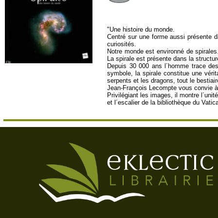
"Une histoire du monde.
Centré sur une forme aussi présente d
curiosités.
Notre monde est environné de spirales
La spirale est présente dans la structu
Depuis 30 000 ans l´homme trace des s
symbole, la spirale constitue une véri
serpents et les dragons, tout le bestiai
Jean-François Lecompte vous convie à u
Privilégiant les images, il montre l´uni
et l´escalier de la bibliothèque du Vati