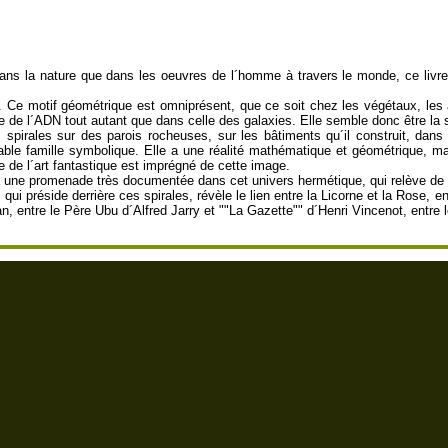
ans la nature que dans les oeuvres de l´homme à travers le monde, ce livre
. Ce motif géométrique est omniprésent, que ce soit chez les végétaux, le
re de l´ADN tout autant que dans celle des galaxies. Elle semble donc être la 
pirales sur des parois rocheuses, sur les bâtiments qu´il construit, dans
table famille symbolique. Elle a une réalité mathématique et géométrique, mai
re de l´art fantastique est imprégné de cette image.
ne promenade très documentée dans cet univers hermétique, qui relève de la s
té qui préside derrière ces spirales, révèle le lien entre la Licorne et la Ros
can, entre le Père Ubu d´Alfred Jarry et ""La Gazette"" d´Henri Vincenot, entr