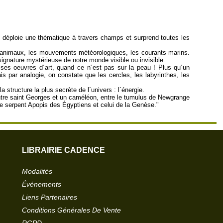
 déploie une thématique à travers champs et surprend toutes les
s animaux, les mouvements météorologiques, les courants marins.
signature mystérieuse de notre monde visible ou invisible.
 ses oeuvres d´art, quand ce n´est pas sur la peau ! Plus qu´un
s par analogie, on constate que les cercles, les labyrinthes, les
tructure la plus secrète de l´univers : l´énergie.
e, entre saint Georges et un caméléon, entre le tumulus de Newgrange
e le serpent Apopis des Égyptiens et celui de la Genèse."
LIBRAIRIE CADENCE
Modalités
Événements
Liens Partenaires
Conditions Générales De Vente