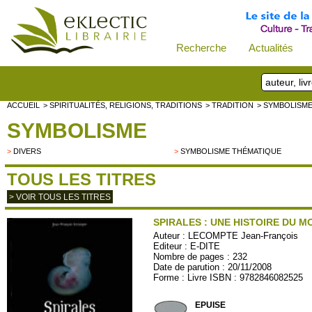
Recherche
Actualités
ACCUEIL
> SPIRITUALITÉS, RELIGIONS, TRADITIONS
> TRADITION
> SYMBOLISM
SYMBOLISME
>
DIVERS
>
SYMBOLISME THÉMATIQUE
TOUS LES TITRES
> VOIR TOUS LES TITRES
SPIRALES : UNE HISTOIRE DU 
Auteur :
LECOMPTE Jean-François
Editeur :
E-DITE
Nombre de pages : 232
Date de parution : 20/11/2008
Forme : Livre ISBN : 9782846082525
EDITE25
EPUISE