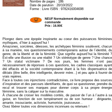
Nombre de pages : 186
Date de parution : 20/10/2022
Forme : Livre ISBN : 9782416004698
EYROLLES388
NEUF Normalement disponible sur
commande
Prix : 16.90€
Plongez dans une épopée inspirante au coeur des puissances féminines
mythiques, d´hier à aujourd´hui !
Amazones, sorcières, déesses, les archétypes féminins soulèvent, chacun
à sa manière, nos questionnements contemporains autour de l´identité, du
genre, de la liberté et de la féminité. Que signifie aujourd´hui la féminité ?
Est-elle une illusion ou une réalité ? Un sté­réotype de genre ? Une chance
? Un statut victimaire ? De nos jours, les femmes n´ont pas
nécessairement de réponses à ces questions, les cadres classiques ayant
été effacés et la société contemporaine étant à la fois dispensatrice de
diktats (être belle, être intelligente, devenir mère...) et peu apte à fournir de
vrais repères.
Face à toutes ces injonctions contradictoires, ce livre propose des sources
d´inspiration et des parcours identifiants, de quoi se ques­tionner, prendre du
recul et trouver ses marques pour donner corps à sa propre énergie
féminine, sans la calquer sur la masculine.
À chacune de croiser les modèles contés, de passer de l´un à l´autre à sa
guise, en fonction de son tempérament ou de son humeur : diri­geante,
amante, insouciante, activiste, humoriste, jouisseuse...
Osez libérer toutes vos dimensions inconnues ou retenues !