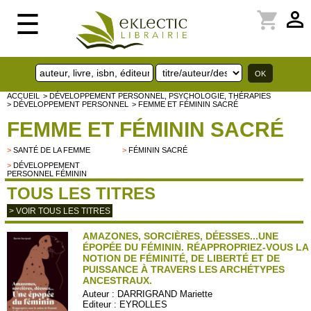
perm_identity
shopping_cart
☰
ACCUEIL
> DÉVELOPPEMENT PERSONNEL, PSYCHOLOGIE, THÉRAPIES
> DÉVELOPPEMENT PERSONNEL
> FEMME ET FÉMININ SACRÉ
FEMME ET FÉMININ SACRÉ
>
SANTÉ DE LA FEMME
>
FÉMININ SACRÉ
>
DÉVELOPPEMENT
PERSONNEL FÉMININ
TOUS LES TITRES
> VOIR TOUS LES TITRES
AMAZONES, SORCIÈRES, DÉESSES...UNE
ÉPOPÉE DU FÉMININ. RÉAPPROPRIEZ-VOUS LA
NOTION DE FÉMINITÉ, DE LIBERTÉ ET DE
PUISSANCE À TRAVERS LES ARCHÉTYPES
ANCESTRAUX.
Auteur :
DARRIGRAND Mariette
Editeur :
EYROLLES