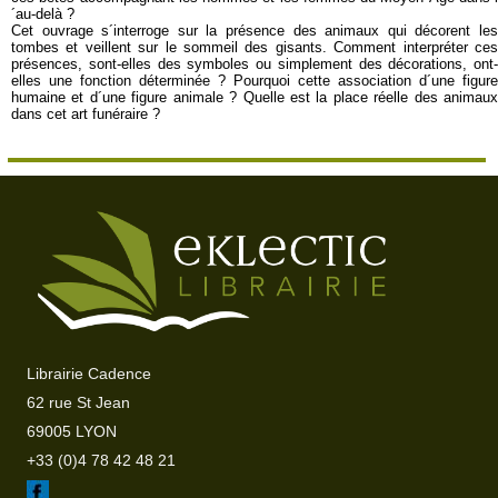
´au-delà ?
Cet ouvrage s´interroge sur la présence des animaux qui décorent les
tombes et veillent sur le sommeil des gisants. Comment interpréter ces
présences, sont-elles des symboles ou simplement des décorations, ont-
elles une fonction déterminée ? Pourquoi cette association d´une figure
humaine et d´une figure animale ? Quelle est la place réelle des animaux
dans cet art funéraire ?
Librairie Cadence
62 rue St Jean
69005 LYON
+33 (0)4 78 42 48 21