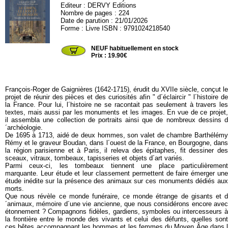
Editeur :
DERVY Editions
Nombre de pages : 224
Date de parution : 21/01/2026
Forme : Livre ISBN : 9791024218540
DERVY71
NEUF habituellement en stock
Prix : 19.90€
François-Roger de Gaignières (1642-1715), érudit du XVIIe siècle, conçut le
projet de réunir des pièces et des curiosités afin " d´éclaircir " l´histoire de
la France. Pour lui, l´histoire ne se racontait pas seulement à travers les
textes, mais aussi par les monuments et les images. En vue de ce projet,
il assembla une collection de portraits ainsi que de nombreux dessins d
´archéologie.
De 1695 à 1713, aidé de deux hommes, son valet de chambre Barthélémy
Rémy et le graveur Boudan, dans l´ouest de la France, en Bourgogne, dans
la région parisienne et à Paris, il releva des épitaphes, fit dessiner des
sceaux, vitraux, tombeaux, tapisseries et objets d´art variés.
Parmi ceux-ci, les tombeaux tiennent une place particulièrement
marquante. Leur étude et leur classement permettent de faire émerger une
étude inédite sur la présence des animaux sur ces monuments dédiés aux
morts.
Que nous révèle ce monde funéraire, ce monde étrange de gisants et d
´animaux, mémoire d´une vie ancienne, que nous considérons encore avec
étonnement ? Compagnons fidèles, gardiens, symboles ou intercesseurs à
la frontière entre le monde des vivants et celui des défunts, quelles sont
ces bêtes accompagnant les hommes et les femmes du Moyen Âge dans l