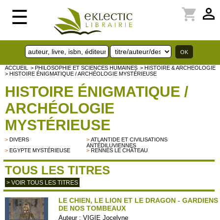
perm_identity
shopping_cart
☰
ACCUEIL
> PHILOSOPHIE ET SCIENCES HUMAINES
> HISTOIRE & ARCHEOLOGIE
> HISTOIRE ÉNIGMATIQUE / ARCHÉOLOGIE MYSTÉRIEUSE
HISTOIRE ÉNIGMATIQUE /
ARCHÉOLOGIE
MYSTÉRIEUSE
>
DIVERS
>
ATLANTIDE ET CIVILISATIONS
ANTÉDILUVIENNES
>
EGYPTE MYSTÉRIEUSE
>
RENNES LE CHÂTEAU
TOUS LES TITRES
> VOIR TOUS LES TITRES
LE CHIEN, LE LION ET LE DRAGON - GARDIENS
DE NOS TOMBEAUX
Auteur :
VIGIE Jocelyne