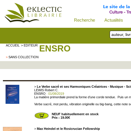
Recherche
Actualités
ACCUEIL
> EDITEUR
ENSRO
>
SANS COLLECTION
>
Le Verbe sacré et ses Harmoniques Créatrices - Musique - Sc
LEWIS Robert C.
ENSRO
: 01/08/2019
La matière primordiale prend la forme d’une corde tendue. Puis un
Verbe sacré, mot perdu, vibration originelle ou big-bang, cette note se 
NEUF habituellement en stock
Prix : 19.00€
>
Max Heindel et le Rosicrucian Fellowship