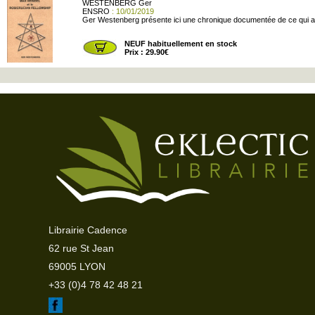
WESTENBERG Ger
ENSRO
: 10/01/2019
Ger Westenberg présente ici une chronique documentée de ce qui a 
NEUF habituellement en stock
Prix : 29.90€
Librairie Cadence
62 rue St Jean
69005 LYON
+33 (0)4 78 42 48 21