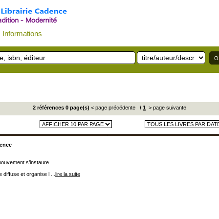
Informations
2 références 0 page(s)
< page précédente
/
1
> page suivante
ience
 mouvement s’instaure…
diffuse et organise l ...
lire la suite