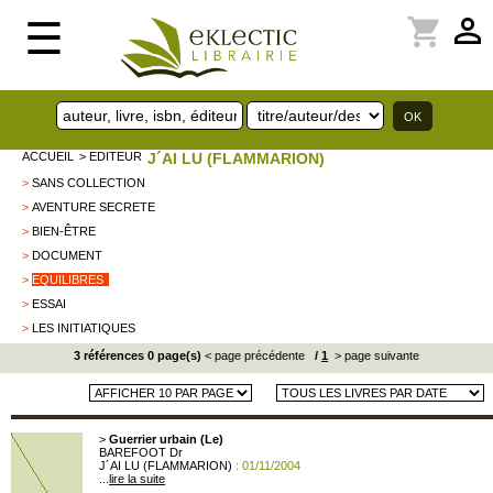
perm_identity
shopping_cart
☰
ACCUEIL
> EDITEUR
J´AI LU (FLAMMARION)
>
SANS COLLECTION
>
AVENTURE SECRETE
>
BIEN-ÊTRE
>
DOCUMENT
>
EQUILIBRES
>
ESSAI
>
LES INITIATIQUES
3 références 0 page(s)
< page précédente
/
1
> page suivante
>
Guerrier urbain (Le)
BAREFOOT Dr
J´AI LU (FLAMMARION)
: 01/11/2004
...
lire la suite