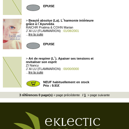
EPUISE
>
Beauté absolue (La). L´harmonie intérieure
grâce à l´Ayurvéda
RAICHR Pratima & COHN Marian
J´AI LU (FLAMMARION)
: 01/08/2001
...
lire la suite
EPUISE
>
Art de respirer (L´). Apaiser ses tensions et
revitaliser son esprit
ZI Nancy
J´AI LU (FLAMMARION)
: 00/00/0000
...
lire la suite
NEUF habituellement en stock
Prix : 9.91€
3 références 0 page(s)
< page précédente
/
1
> page suivante