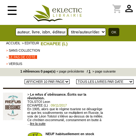
perm_identity
shopping_cart
☰
ACCUEIL
> EDITEUR
ECHAPEE (L)
>
SANS COLLECTION
>
LE PAS DE CÔTÉ
>
VERSUS
1 références 0 page(s)
< page précédente
/
1
> page suivante
>
Le refus d´obéissance. Écrits sur la
révolution.
TOLSTOÏ Leon
ECHAPEE (L)
: 09/11/2017
En 1905, alors que le régime tsariste se désagrège
et que les soulèvements se multiplient en Russie, la
voix de Léon Tolstoï s’élève au-dessus de la mêlée.
Ce chrétien excommunié, constamment en butte à
...
lire la suite
NEUF habituellement en stock