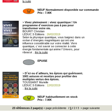
la suite
NEUF Normalement disponible sur commande
Prix : 7.90€
>
Vivez pleinement : vivez quantique ! Un
programme d´exercices pas à pas pour
transformer votre vie.
BOURIT Christian
LEDUC.S Editions
: 26/02/2019
Selon la physique quantique, vous baignez dans un
océan d´énergies magnétiques qui ont une
influence considérable sur votre réalité. Vivre
quantique, c´est savoir se connecter à cette
énergie fondamentale qui anime l´Univers, pour
r&eacut ...
lire la suite
EPUISE
>
D´ici ou d´ailleurs, les épices qui guérissent.
1001 astuces et recettes pour profiter des
multiples vertus des épices.
TOUSSAINT Murielle
LEDUC.S Editions
: 12/02/2019
...
lire la suite
NEUF habituellement en stock
Prix : 7.90€
23 références 2 page(s)
< page précédente
/
1
/
2
/
3
> page suivante