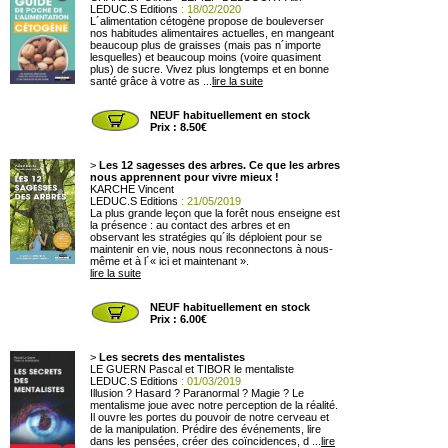
LEDUC.S Editions
: 18/02/2020
L´alimentation cétogène propose de bouleverser
nos habitudes alimentaires actuelles, en mangeant
beaucoup plus de graisses (mais pas n´importe
lesquelles) et beaucoup moins (voire quasiment
plus) de sucre. Vivez plus longtemps et en bonne
santé grâce à votre as ...
lire la suite
NEUF habituellement en stock
Prix : 8.50€
>
Les 12 sagesses des arbres. Ce que les arbres
nous apprennent pour vivre mieux !
KARCHE Vincent
LEDUC.S Editions
: 21/05/2019
La plus grande leçon que la forêt nous enseigne est
la présence : au contact des arbres et en
observant les stratégies qu´ils déploient pour se
maintenir en vie, nous nous reconnectons à nous-
même et à l´« ici et maintenant ».
lire la suite
NEUF habituellement en stock
Prix : 6.00€
>
Les secrets des mentalistes
LE GUERN Pascal et TIBOR le mentaliste
LEDUC.S Editions
: 01/03/2019
Illusion ? Hasard ? Paranormal ? Magie ? Le
mentalisme joue avec notre perception de la réalité.
Il ouvre les portes du pouvoir de notre cerveau et
de la manipulation. Prédire des événements, lire
dans les pensées, créer des coïncidences, d ...
lire