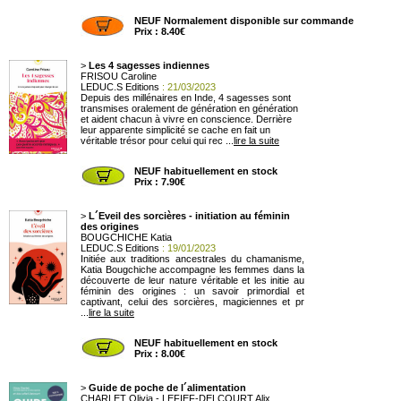
NEUF Normalement disponible sur commande
Prix : 8.40€
>
Les 4 sagesses indiennes
FRISOU Caroline
LEDUC.S Editions
: 21/03/2023
Depuis des millénaires en Inde, 4 sagesses sont
transmises oralement de génération en génération
et aident chacun à vivre en conscience. Derrière
leur apparente simplicité se cache en fait un
véritable trésor pour celui qui rec ...
lire la suite
NEUF habituellement en stock
Prix : 7.90€
>
L´Eveil des sorcières - initiation au féminin
des origines
BOUGCHICHE Katia
LEDUC.S Editions
: 19/01/2023
Initiée aux traditions ancestrales du chamanisme,
Katia Bougchiche accompagne les femmes dans la
découverte de leur nature véritable et les initie au
féminin des origines : un savoir primordial et
captivant, celui des sorcières, magiciennes et pr
...
lire la suite
NEUF habituellement en stock
Prix : 8.00€
>
Guide de poche de l´alimentation
CHARLET Olivia - LEFIEF-DELCOURT Alix