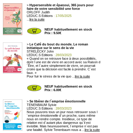
>
Hypersensible et épanoui, 365 jours pour
faire de votre sensibilité une force
ORLOFF Judith
LEDUC.S Editions
: 17/05/2025
...
lire la suite
NEUF habituellement en stock
Prix : 9.50€
>
Le Café du bout du monde. Le roman
initiatique sur le sens de la vie
STRELECKY John
LEDUC.S Editions
: 28/03/2023
« Quand on se retrouve face à deux possibilités,
dont l´une est de vivre en accord avec sa Raison d
´Être, et l´autre simplement de vivre, on pourrait
croire que la décision est facile à prendre. C´est
faux. »
Pour fuir le stress de la vie quo ...
lire la suite
NEUF habituellement en stock
Prix : 6.00€
>
Se libérer de l´emprise émotionnelle
TENENBAUM Sylvie
LEDUC.S Editions
: 28/03/2023
Nous pouvons tous un jour nous retrouver sous l
´emprise émotionnelle d´un proche, sans même
nous en rendre compte. Insidieux, ce type de
relation est d´autant plus dangereux qu´il est
invisible. Mais heureusement, l´emprise n´est pas
une fatalité. Sylvie Tenenbaum nous a ...
lire la suite