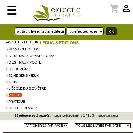
perm_identity
shopping_cart
☰
ACCUEIL
> EDITEUR
LEDUC.S EDITIONS
>
SANS COLLECTION
>
C EST MALIN GRAND FORMAT
>
C EST MALIN POCHE
>
GUIDE VISUEL
>
JE ME SENS MIEUX
>
JEUNESSE
>
L ÉCOLE DU BIEN-ÊTRE
>
POCHE
>
PRATIQUE
>
QUOTIDIEN MALIN
23 références 2 page(s)
< page précédente
/
1
/
2
/
3
> page suivante