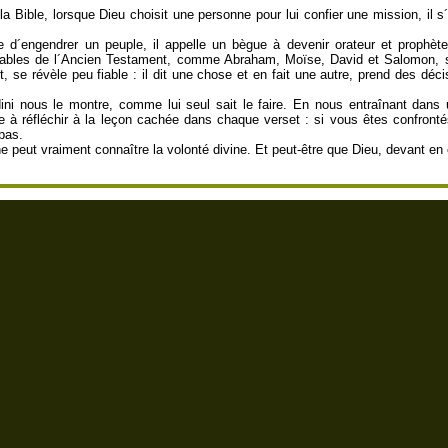
a Bible, lorsque Dieu choisit une personne pour lui confier une mission, il s
e d´engendrer un peuple, il appelle un bègue à devenir orateur et prophète,
nérables de l´Ancien Testament, comme Abraham, Moïse, David et Salomon, s
t, se révèle peu fiable : il dit une chose et en fait une autre, prend des déc
ini nous le montre, comme lui seul sait le faire. En nous entraînant dans 
te à réfléchir à la leçon cachée dans chaque verset : si vous êtes confront
pas.
ne peut vraiment connaître la volonté divine. Et peut-être que Dieu, devant en 