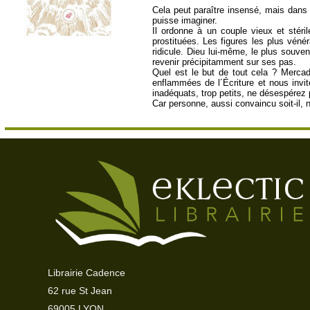
Cela peut paraître insensé, mais dans l
puisse imaginer.
Il ordonne à un couple vieux et stéril
prostituées. Les figures les plus vé
ridicule. Dieu lui-même, le plus souven
revenir précipitamment sur ses pas.
Quel est le but de tout cela ? Mercad
enflammées de l´Écriture et nous invi
inadéquats, trop petits, ne désespérez 
Car personne, aussi convaincu soit-il, 
Librairie Cadence
62 rue St Jean
69005 LYON