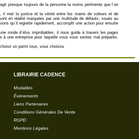
´agit presque toujours de la personne la moins pertinente que l´on
 il met la justice et la vérité entre les mains de voleurs et de
ont en réalité marquées par une multitude de défauts, voués au
isions qu´il regrette rapidement, accomplit une action pour ensuite
une ronde d´élus improbables, il nous guide à travers les pages
és à une entreprise pour laquelle vous vous sentez mal préparés,
choisir un parmi tous, vous choisira.
LIBRAIRIE CADENCE
Modalités
Événements
Liens Partenaires
Conditions Générales De Vente
RGPD
Mentions Légales