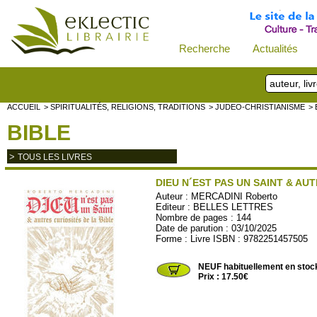
Recherche
Actualités
ACCUEIL
> SPIRITUALITÉS, RELIGIONS, TRADITIONS
> JUDEO-CHRISTIANISME
> 
BIBLE
>
TOUS LES LIVRES
DIEU N´EST PAS UN SAINT & AU
Auteur :
MERCADINI Roberto
Editeur :
BELLES LETTRES
Nombre de pages : 144
Date de parution : 03/10/2025
Forme : Livre ISBN : 9782251457505
BL527
NEUF habituellement en stoc
Prix : 17.50€