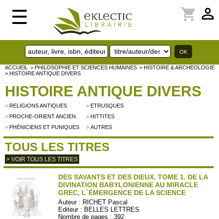
perm_identity
shopping_cart
☰
ACCUEIL
> PHILOSOPHIE ET SCIENCES HUMAINES
> HISTOIRE & ARCHEOLOGIE
> HISTOIRE ANTIQUE DIVERS
HISTOIRE ANTIQUE DIVERS
>
RELIGIONS ANTIQUES
>
ETRUSQUES
>
PROCHE-ORIENT ANCIEN
>
HITTITES
>
PHÉNICIENS ET PUNIQUES
>
AUTRES
TOUS LES TITRES
> VOIR TOUS LES TITRES
DES SAVANTS ET DES DIEUX. TOME 1. DE LA
DIVINATION BABYLONIENNE AU MIRACLE
GREC, L´ÉMERGENCE DE LA SCIENCE
Auteur :
RICHET Pascal
Editeur :
BELLES LETTRES
Nombre de pages : 392