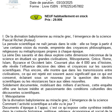
Date de parution : 03/10/2025
Forme : Livre ISBN : 9782251457802
BL526
NEUF habituellement en stock
Prix : 29.90€
I. De la divination babylonienne au miracle grec, l´émergence de la science
Pascal Richet (Auteur)
La pensée scientifique ne naît jamais dans le vide : elle se forge à partir d
´une certaine vision du monde, empreinte des croyances philosophiques,
religieuses ou métaphysiques propres à chaque époque.
La série Des savants et des dieux explore cette dimension méconnue de la
science en étudiant six grandes civilisations, Mésopotamie, Grèce, Rome,
Islam, Byzance et Occident latin. Couvrant plus de 4 000 ans d´histoire,
elle révèle l´influence décisive des idées et croyances sur les savoirs
scientifiques. Plus encore, elle montre que dans les transmissions entre
civilisations, ce qui est rejeté est souvent aussi significatif que ce qui est
conservé, éclairant sous un nouveau jour la question des déclins
scientifiques ou les résistances face aux idées nouvelles.
Solidement documentée, mobilisant des milliers d´archives, cette enquête
offre une lecture inédite et passionnante des conditions culturelles des
découvertes scientifiques.
I. Mésopotamie
De la divination babylonienne au miracle grec, l´émergence de la science
Comment l´activité scientifique a-t-elle vu le jour ?
Documents d´époque à l´appui, c´est ce qu´expose cette synthèse inédite
dans le contexte historique, politique, religieux, économique et social de la