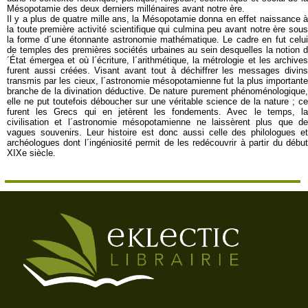
Mésopotamie des deux derniers millénaires avant notre ère.
Il y a plus de quatre mille ans, la Mésopotamie donna en effet naissance à
la toute première activité scientifique qui culmina peu avant notre ère sous
la forme d´une étonnante astronomie mathématique. Le cadre en fut celui
de temples des premières sociétés urbaines au sein desquelles la notion d
´État émergea et où l´écriture, l´arithmétique, la métrologie et les archives
furent aussi créées. Visant avant tout à déchiffrer les messages divins
transmis par les cieux, l´astronomie mésopotamienne fut la plus importante
branche de la divination déductive. De nature purement phénoménologique,
elle ne put toutefois déboucher sur une véritable science de la nature ; ce
furent les Grecs qui en jetèrent les fondements. Avec le temps, la
civilisation et l´astronomie mésopotamienne ne laissèrent plus que de
vagues souvenirs. Leur histoire est donc aussi celle des philologues et
archéologues dont l´ingéniosité permit de les redécouvrir à partir du début
XIXe siècle.