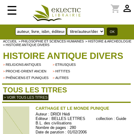
perm_identity
shopping_cart
☰
ACCUEIL
> PHILOSOPHIE ET SCIENCES HUMAINES
> HISTOIRE & ARCHEOLOGIE
> HISTOIRE ANTIQUE DIVERS
HISTOIRE ANTIQUE DIVERS
>
RELIGIONS ANTIQUES
>
ETRUSQUES
>
PROCHE-ORIENT ANCIEN
>
HITTITES
>
PHÉNICIENS ET PUNIQUES
>
AUTRES
TOUS LES TITRES
> VOIR TOUS LES TITRES
CARTHAGE ET LE MONDE PUNIQUE
Auteur :
DRIDI Hédi
Editeur :
BELLES LETTRES
collection :
Guide
B.L. des civilisations
Nombre de pages : 280
Date de parution : 01/02/2006