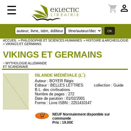
perm_identity
shopping_cart
☰
ACCUEIL
> PHILOSOPHIE ET SCIENCES HUMAINES
> HISTOIRE & ARCHEOLOGIE
> VIKINGS ET GERMAINS
VIKINGS ET GERMAINS
>
MYTHOLOGIE ALLEMANDE
ET SCANDINAVE
ISLANDE MÉDIÉVALE (L´)
Auteur :
BOYER Régis
Editeur :
BELLES LETTRES
collection :
Guide
B.L. des civilisations
Nombre de pages : 272
Date de parution : 01/02/2001
Forme : Livre ISBN : 2251410147
BL026
NEUF Normalement disponible sur
commande
Prix : 19.00€