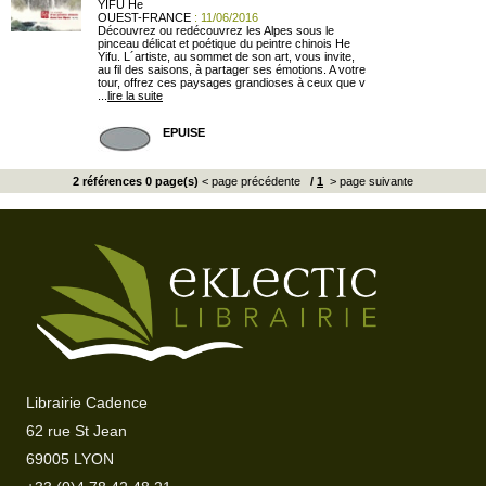
YIFU He
OUEST-FRANCE
: 11/06/2016
Découvrez ou redécouvrez les Alpes sous le
pinceau délicat et poétique du peintre chinois He
Yifu. L´artiste, au sommet de son art, vous invite,
au fil des saisons, à partager ses émotions. A votre
tour, offrez ces paysages grandioses à ceux que v
...
lire la suite
EPUISE
2 références 0 page(s)
< page précédente
/
1
> page suivante
Librairie Cadence
62 rue St Jean
69005 LYON