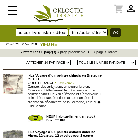
perm_identity
shopping_cart
☰
ACCUEIL
> AUTEUR
YIFU HE
2 références 0 page(s)
< page précédente
/
1
> page suivante
>
Le Voyage d´un peintre chinois en Bretagne
YIFU He
OUEST-FRANCE
: 10/10/2025
Carnac, des artichauts, un postier breton,
Ouessant, Belle-Île-en-Mer, Brocéliande... Le
peintre chinois He Yifu s´étonne et s´émerveille. Il
peint, il écrit ses émotions et ses pensées, il
raconte sa découverte de la Bretagne, celle qu�
...
lire la suite
NEUF habituellement en stock
Prix : 39.00€
>
Le voyage d´un peintre chinois dans les
Alpes. 12 cartes, 12 enveloppes, 1 carnet