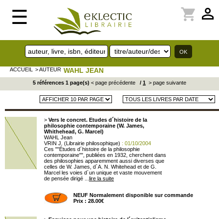
perm_identity
shopping_cart
☰
ACCUEIL
> AUTEUR
WAHL JEAN
5 références 1 page(s)
< page précédente
/
1
> page suivante
>
Vers le concret. Etudes d´histoire de la
philosophie contemporaine (W. James,
Whithehead, G. Marcel)
WAHL Jean
VRIN J. (Librairie philosophique)
: 01/10/2004
Ces ""Études d´histoire de la philosophie
contemporaine"", publiées en 1932, cherchent dans
des philosophies apparemment aussi diverses que
celles de W. James, d´A. N. Whitehead et de G.
Marcel les voies d´un unique et vaste mouvement
de pensée dirigé ...
lire la suite
NEUF Normalement disponible sur commande
Prix : 28.00€