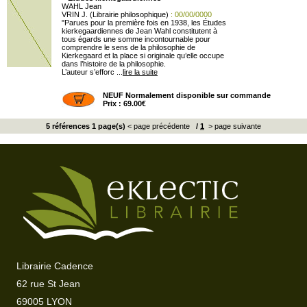
WAHL Jean
VRIN J. (Librairie philosophique)
: 00/00/0000
"Parues pour la première fois en 1938, les Études
kierkegaardiennes de Jean Wahl constitutent à
tous égards une somme incontournable pour
comprendre le sens de la philosophie de
Kierkegaard et la place si originale qu’elle occupe
dans l’histoire de la philosophie.
L’auteur s’efforc ...
lire la suite
NEUF Normalement disponible sur commande
Prix : 69.00€
5 références 1 page(s)
< page précédente
/
1
> page suivante
Librairie Cadence
62 rue St Jean
69005 LYON