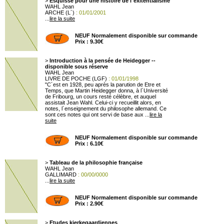
>
Esquisse pour une histoire de l´exitentialisme
WAHL Jean
ARCHE (L´)
: 01/01/2001
...
lire la suite
NEUF Normalement disponible sur commande
Prix : 9.30€
>
Introduction à la pensée de Heidegger --
disponible sous réserve
WAHL Jean
LIVRE DE POCHE (LGF)
: 01/01/1998
"C´est en 1928, peu après la parution de Etre et
Temps, que Martin Heidegger donna, à l´Université
de Fribourg, un cours resté célèbre, et auquel
assistait Jean Wahl. Celui-ci y recueillit alors, en
notes, l´enseignement du philosophe allemand. Ce
sont ces notes qui ont servi de base aux ...
lire la
suite
NEUF Normalement disponible sur commande
Prix : 6.10€
>
Tableau de la philosophie française
WAHL Jean
GALLIMARD
: 00/00/0000
...
lire la suite
NEUF Normalement disponible sur commande
Prix : 2.90€
>
Etudes kierkegaardiennes