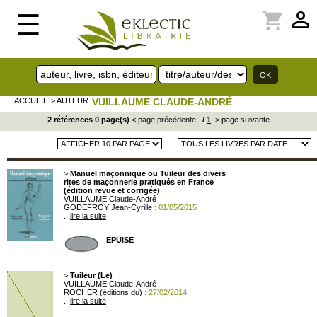
perm_identity
shopping_cart
☰
ACCUEIL
> AUTEUR
VUILLAUME CLAUDE-ANDRÉ
2 références 0 page(s)
< page précédente
/
1
> page suivante
>
Manuel maçonnique ou Tuileur des divers
rites de maçonnerie pratiqués en France
(édition revue et corrigée)
VUILLAUME Claude-André
GODEFROY Jean-Cyrille
: 01/05/2015
...
lire la suite
EPUISE
>
Tuileur (Le)
VUILLAUME Claude-André
ROCHER (éditions du)
: 27/02/2014
...
lire la suite