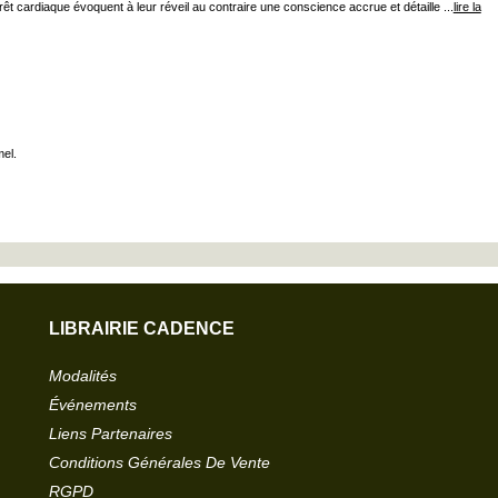
rêt cardiaque évoquent à leur réveil au contraire une conscience accrue et détaille ...
lire la
el.
LIBRAIRIE CADENCE
Modalités
Événements
Liens Partenaires
Conditions Générales De Vente
RGPD