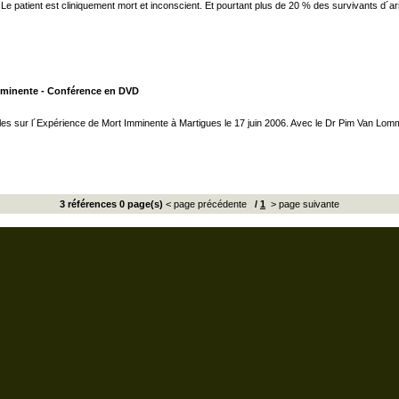
. Le patient est cliniquement mort et inconscient. Et pourtant plus de 20 % des survivants d´ar
Imminente - Conférence en DVD
es sur l´Expérience de Mort Imminente à Martigues le 17 juin 2006. Avec le Dr Pim Van Lomm
3 références 0 page(s)
< page précédente
/
1
> page suivante