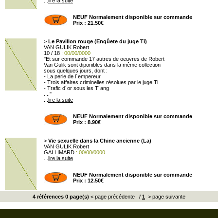
...
lire la suite
NEUF Normalement disponible sur commande
Prix : 21.50€
>
Le Pavillon rouge (Enqûete du juge Ti)
VAN GULIK Robert
10 / 18
: 00/00/0000
"Et sur commande 17 autres de oeuvres de Robert
Van Gulik sont diponibles dans la même collection
sous quelques jours, dont :
- La perle de l´empereur
- Trois affaires criminelles résolues par le juge Ti
- Trafic d´or sous les T´ang
...."
...
lire la suite
NEUF Normalement disponible sur commande
Prix : 8.90€
>
Vie sexuelle dans la Chine ancienne (La)
VAN GULIK Robert
GALLIMARD
: 00/00/0000
...
lire la suite
NEUF Normalement disponible sur commande
Prix : 12.50€
4 références 0 page(s)
< page précédente
/
1
> page suivante