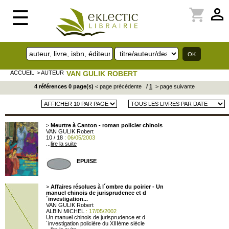
perm_identity
shopping_cart
☰
ACCUEIL
> AUTEUR
VAN GULIK ROBERT
4 références 0 page(s)
< page précédente
/
1
> page suivante
>
Meurtre à Canton - roman policier chinois
VAN GULIK Robert
10 / 18
: 06/05/2003
...
lire la suite
EPUISE
>
Affaires résolues à l´ombre du poirier - Un
manuel chinois de jurisprudence et d
´investigation...
VAN GULIK Robert
ALBIN MICHEL
: 17/05/2002
Un manuel chinois de jurisprudence et d
´investigation policière du XIIIème siècle