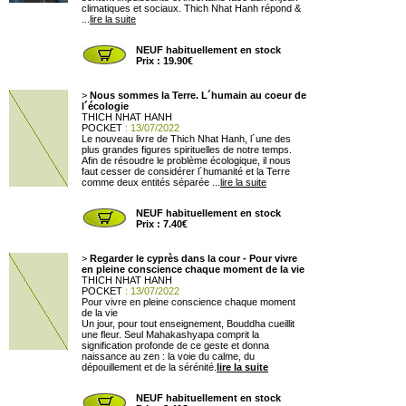
climatiques et sociaux. Thich Nhat Hanh répond &
...
lire la suite
NEUF habituellement en stock
Prix : 19.90€
>
Nous sommes la Terre. L´humain au coeur de
l´écologie
THICH NHAT HANH
POCKET
: 13/07/2022
Le nouveau livre de Thich Nhat Hanh, l´une des
plus grandes figures spirituelles de notre temps.
Afin de résoudre le problème écologique, il nous
faut cesser de considérer l´humanité et la Terre
comme deux entités séparée ...
lire la suite
NEUF habituellement en stock
Prix : 7.40€
>
Regarder le cyprès dans la cour - Pour vivre
en pleine conscience chaque moment de la vie
THICH NHAT HANH
POCKET
: 13/07/2022
Pour vivre en pleine conscience chaque moment
de la vie
Un jour, pour tout enseignement, Bouddha cueillit
une fleur. Seul Mahakashyapa comprit la
signification profonde de ce geste et donna
naissance au zen : la voie du calme, du
dépouillement et de la sérénité.
lire la suite
NEUF habituellement en stock