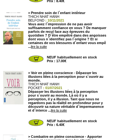
Prix : 8.40€
>
Prendre soin de l´enfant intérieur
THICH NHAT HANH
BELFOND
: 10/11/2021
Vous avez l´impression de ne pas avoir
suffisamment confiance en vous ? De manquer
parfois de recul face aux épreuves du
quotidien ? D´être empêtré dans des angoisses
dont vous n´identifiez pas l´origine ? Et si
certaines de vos blessures d´enfant vous empê
...
lire la suite
NEUF habituellement en stock
Prix : 17.00€
>
Voir en pleine conscience - Dépasser les
illusions liées à la perception pour s´ouvrir au
monde.
THICH NHAT HANH
POCKET
: 01/07/2021
Dépasser les illusions liées à la perception
pour s´ouvrir au monde. Là où il y a
perception, il y a illusion. Tant que nous ne
regardons pas la réalité en profondeur pour y
découvrir sa nature véritable d´impermanence
et d´interco ...
lire la suite
NEUF habituellement en stock
Prix : 6.40€
>
Combattre en pleine conscience - Apporter