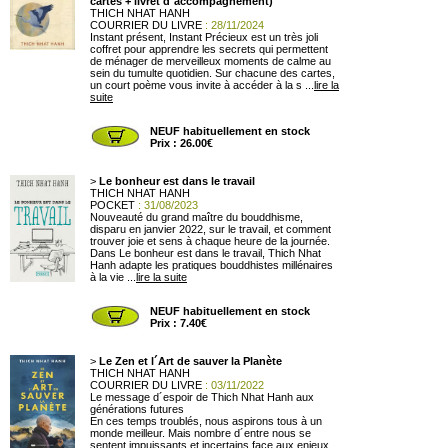
cartes + livret d´accompagnement)
THICH NHAT HANH
COURRIER DU LIVRE
: 28/11/2024
Instant présent, Instant Précieux est un très joli
coffret pour apprendre les secrets qui permettent
de ménager de merveilleux moments de calme au
sein du tumulte quotidien. Sur chacune des cartes,
un court poème vous invite à accéder à la s ...
lire la
suite
NEUF habituellement en stock
Prix : 26.00€
>
Le bonheur est dans le travail
THICH NHAT HANH
POCKET
: 31/08/2023
Nouveauté du grand maître du bouddhisme,
disparu en janvier 2022, sur le travail, et comment
trouver joie et sens à chaque heure de la journée.
Dans Le bonheur est dans le travail, Thich Nhat
Hanh adapte les pratiques bouddhistes millénaires
à la vie ...
lire la suite
NEUF habituellement en stock
Prix : 7.40€
>
Le Zen et l´Art de sauver la Planète
THICH NHAT HANH
COURRIER DU LIVRE
: 03/11/2022
Le message d´espoir de Thich Nhat Hanh aux
générations futures
En ces temps troublés, nous aspirons tous à un
monde meilleur. Mais nombre d´entre nous se
sentent impuissants et incertains face aux enjeux