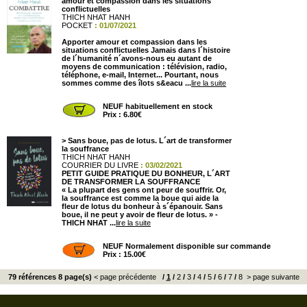
amour et compassion dans les situations
conflictuelles
THICH NHAT HANH
POCKET
: 01/07/2021
Apporter amour et compassion dans les
situations conflictuelles Jamais dans l´histoire
de l´humanité n´avons-nous eu autant de
moyens de communication : télévision, radio,
téléphone, e-mail, Internet... Pourtant, nous
sommes comme des îlots s&eacu ...
lire la suite
NEUF habituellement en stock
Prix : 6.80€
>
Sans boue, pas de lotus. L´art de transformer
la souffrance
THICH NHAT HANH
COURRIER DU LIVRE
: 03/02/2021
PETIT GUIDE PRATIQUE DU BONHEUR, L´ART
DE TRANSFORMER LA SOUFFRANCE
« La plupart des gens ont peur de souffrir. Or,
la souffrance est comme la boue qui aide la
fleur de lotus du bonheur à s´épanouir. Sans
boue, il ne peut y avoir de fleur de lotus. » -
THICH NHAT ...
lire la suite
NEUF Normalement disponible sur commande
Prix : 15.00€
79 références 8 page(s)
< page précédente
/
1
/
2
/
3
/
4
/
5
/
6
/
7
/
8
> page suivante