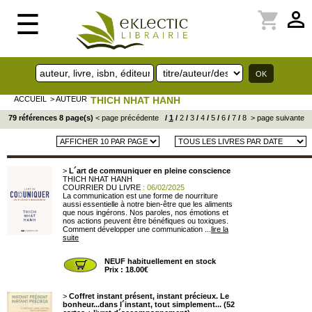
perm_identity
shopping_cart
☰
ACCUEIL
> AUTEUR
THICH NHAT HANH
79 références 8 page(s)
< page précédente
/
1
/
2
/
3
/
4
/
5
/
6
/
7
/
8
> page suivante
>
L´art de communiquer en pleine conscience
THICH NHAT HANH
COURRIER DU LIVRE
: 06/02/2025
La communication est une forme de nourriture
aussi essentielle à notre bien-être que les aliments
que nous ingérons. Nos paroles, nos émotions et
nos actions peuvent être bénéfiques ou toxiques.
Comment développer une communication ...
lire la
suite
NEUF habituellement en stock
Prix : 18.00€
>
Coffret instant présent, instant précieux. Le
bonheur...dans l´instant, tout simplement... (52