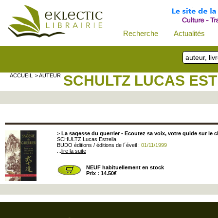
Recherche
Actualités
ACCUEIL
> AUTEUR
SCHULTZ LUCAS ES
>
La sagesse du guerrier - Ecoutez sa voix, votre guide sur le 
SCHULTZ Lucas Estrella
BUDO éditions / éditions de l´éveil
: 01/11/1999
...
lire la suite
NEUF habituellement en stock
Prix : 14.50€