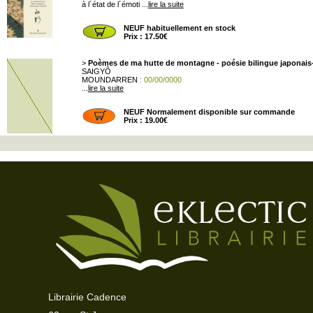
à l´état de l´émoti ...
lire la suite
NEUF habituellement en stock
Prix : 17.50€
>
Poèmes de ma hutte de montagne - poésie bilingue japonais-
SAIGYÔ
MOUNDARREN
: 00/00/0000
...
lire la suite
NEUF Normalement disponible sur commande
Prix : 19.00€
Librairie Cadence