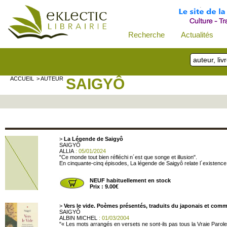
Recherche
Actualités
ACCUEIL
> AUTEUR
SAIGYÔ
>
La Légende de Saigyô
SAIGYÔ
ALLIA
: 05/01/2024
"Ce monde tout bien réfléchi n´est que songe et illusion".
En cinquante-cinq épisodes, La légende de Saigyô relate l´existence d
NEUF habituellement en stock
Prix : 9.00€
>
Vers le vide. Poèmes présentés, traduits du japonais et com
SAIGYÔ
ALBIN MICHEL
: 01/03/2004
"« Les mots arrangés en versets ne sont-ils pas tous la Vraie Parole ?