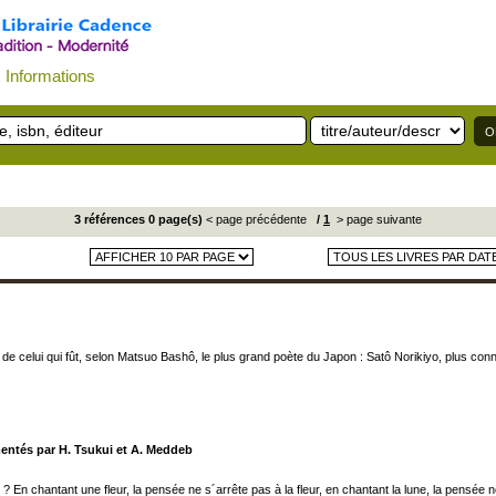
Informations
3 références 0 page(s)
< page précédente
/
1
> page suivante
e celui qui fût, selon Matsuo Bashô, le plus grand poète du Japon : Satô Norikiyo, plus connu
mentés par H. Tsukui et A. Meddeb
 En chantant une fleur, la pensée ne s´arrête pas à la fleur, en chantant la lune, la pensée ne 