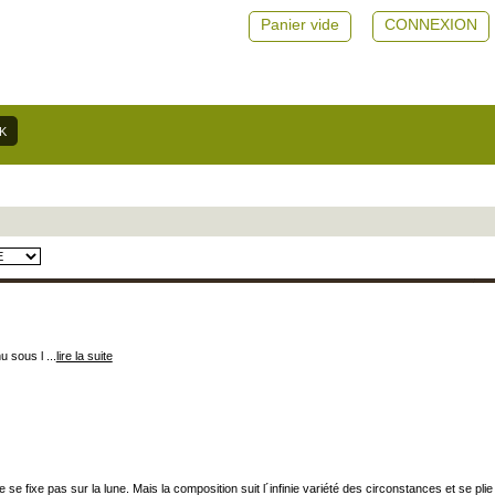
Panier vide
CONNEXION
 sous l ...
lire la suite
se fixe pas sur la lune. Mais la composition suit l´infinie variété des circonstances et se plie