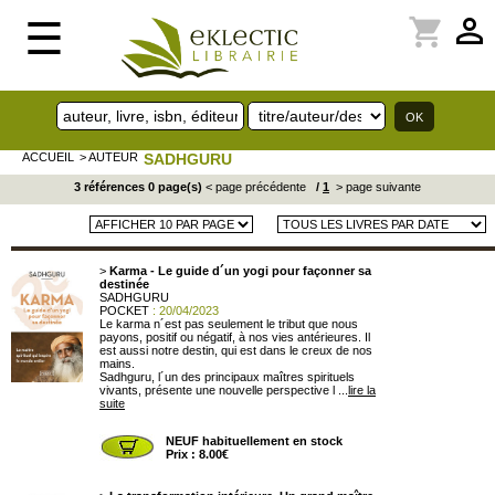
perm_identity
shopping_cart
☰
ACCUEIL
> AUTEUR
SADHGURU
3 références 0 page(s)
< page précédente
/
1
> page suivante
>
Karma - Le guide d´un yogi pour façonner sa
destinée
SADHGURU
POCKET
: 20/04/2023
Le karma n´est pas seulement le tribut que nous
payons, positif ou négatif, à nos vies antérieures. Il
est aussi notre destin, qui est dans le creux de nos
mains.
Sadhguru, l´un des principaux maîtres spirituels
vivants, présente une nouvelle perspective l ...
lire la
suite
NEUF habituellement en stock
Prix : 8.00€