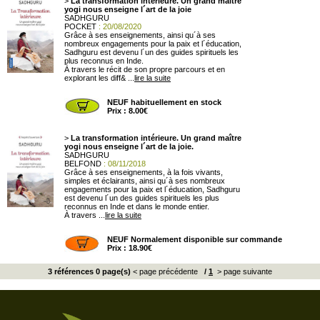
>
La transformation intérieure. Un grand maître
yogi nous enseigne l´art de la joie
SADHGURU
POCKET
: 20/08/2020
Grâce à ses enseignements, ainsi qu´à ses
nombreux engagements pour la paix et l´éducation,
Sadhguru est devenu l´un des guides spirituels les
plus reconnus en Inde.
À travers le récit de son propre parcours et en
explorant les diff& ...
lire la suite
NEUF habituellement en stock
Prix : 8.00€
>
La transformation intérieure. Un grand maître
yogi nous enseigne l´art de la joie.
SADHGURU
BELFOND
: 08/11/2018
Grâce à ses enseignements, à la fois vivants,
simples et éclairants, ainsi qu´à ses nombreux
engagements pour la paix et l´éducation, Sadhguru
est devenu l´un des guides spirituels les plus
reconnus en Inde et dans le monde entier.
À travers ...
lire la suite
NEUF Normalement disponible sur commande
Prix : 18.90€
3 références 0 page(s)
< page précédente
/
1
> page suivante