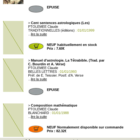
EPUISE
>
Cent sentences astrologiques (Les)
PTOLEMEE Claude
TRADITIONNELLES (éditions)
: 01/01/1999
...
lire la suite
NEUF habituellement en stock
Prix : 7.60€
>
Manuel d’astrologie. La Tétrabible. (Trad. par
C. Bourdin et A. Verse)
PTOLEMEE Claude
BELLES LETTRES
: 01/01/1993
Préf. de E. Teissier. Postf. d’A. Verse
...
lire la suite
EPUISE
>
Composition mathématique
PTOLEMEE Claude
BLANCHARD
: 01/01/1988
...
lire la suite
NEUF Normalement disponible sur commande
Prix : 82.32€