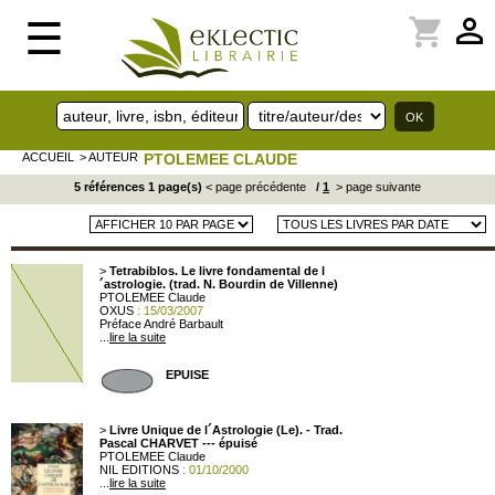
perm_identity
shopping_cart
☰
ACCUEIL
> AUTEUR
PTOLEMEE CLAUDE
5 références 1 page(s)
< page précédente
/
1
> page suivante
>
Tetrabiblos. Le livre fondamental de l
´astrologie. (trad. N. Bourdin de Villenne)
PTOLEMEE Claude
OXUS
: 15/03/2007
Préface André Barbault
...
lire la suite
EPUISE
>
Livre Unique de l´Astrologie (Le). - Trad.
Pascal CHARVET --- épuisé
PTOLEMEE Claude
NIL EDITIONS
: 01/10/2000
...
lire la suite