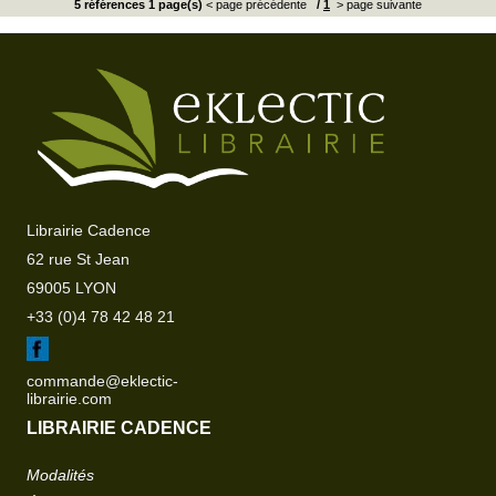
5 références 1 page(s)
< page précédente
/
1
> page suivante
Librairie Cadence
62 rue St Jean
69005 LYON
+33 (0)4 78 42 48 21
commande@eklectic-
librairie.com
LIBRAIRIE CADENCE
Modalités