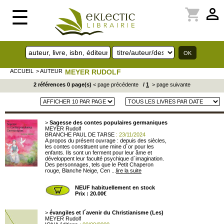
perm_identity
shopping_cart
☰
ACCUEIL
> AUTEUR
MEYER RUDOLF
2 références 0 page(s)
< page précédente
/
1
> page suivante
>
Sagesse des contes populaires germaniques
MEYER Rudolf
BRANCHE PAUL DE TARSE
: 23/11/2024
A propos du présent ouvrage : depuis des siècles,
les contes constituent une mine d´or pour les
enfants. Ils sont un ferment pour leur âme et
développent leur faculté psychique d´imagination.
Des personnages, tels que le Petit Chaperon
rouge, Blanche Neige, Cen ...
lire la suite
NEUF habituellement en stock
Prix : 20.00€
>
évangiles et l´avenir du Christianisme (Les)
MEYER Rudolf