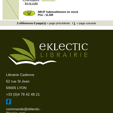
IONA éditions
: 00/00/0000
...
lire la suite
NEUF habituellement en stock
Prix : 11.50€
2 références 0 page(s)
< page précédente
/
1
> page suivante
Librairie Cadence
62 rue St Jean
69005 LYON
+33 (0)4 78 42 48 21
commande@eklectic-