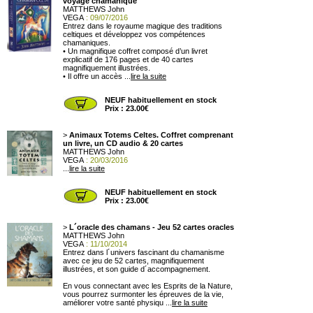
voyage chamanique
MATTHEWS John
VEGA
: 09/07/2016
Entrez dans le royaume magique des traditions
celtiques et développez vos compétences
chamaniques.
• Un magnifique coffret composé d’un livret
explicatif de 176 pages et de 40 cartes
magnifiquement illustrées.
• Il offre un accès ...
lire la suite
NEUF habituellement en stock
Prix : 23.00€
>
Animaux Totems Celtes. Coffret comprenant
un livre, un CD audio & 20 cartes
MATTHEWS John
VEGA
: 20/03/2016
...
lire la suite
NEUF habituellement en stock
Prix : 23.00€
>
L´oracle des chamans - Jeu 52 cartes oracles
MATTHEWS John
VEGA
: 11/10/2014
Entrez dans l´univers fascinant du chamanisme
avec ce jeu de 52 cartes, magnifiquement
illustrées, et son guide d´accompagnement.
En vous connectant avec les Esprits de la Nature,
vous pourrez surmonter les épreuves de la vie,
améliorer votre santé physiqu ...
lire la suite