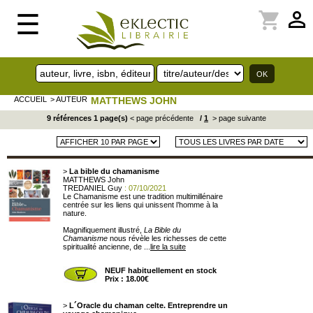
perm_identity
shopping_cart
☰
ACCUEIL
> AUTEUR
MATTHEWS JOHN
9 références 1 page(s)
< page précédente
/
1
> page suivante
>
La bible du chamanisme
MATTHEWS John
TREDANIEL Guy
: 07/10/2021
Le Chamanisme est une tradition multimillénaire
centrée sur les liens qui unissent l’homme à la
nature.
Magnifiquement illustré,
La Bible du
Chamanisme
nous révèle les richesses de cette
spiritualité ancienne, de ...
lire la suite
NEUF habituellement en stock
Prix : 18.00€
>
L´Oracle du chaman celte. Entreprendre un