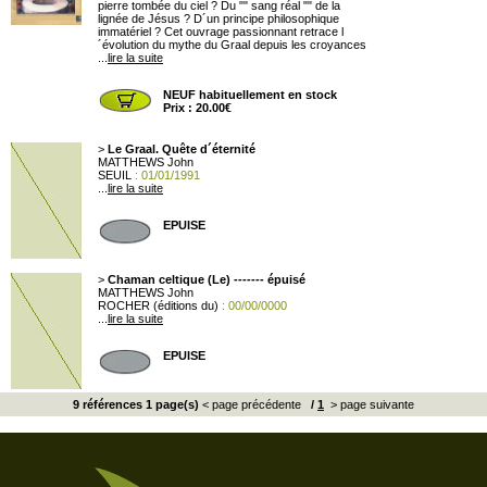
pierre tombée du ciel ? Du "" sang réal "" de la
lignée de Jésus ? D´un principe philosophique
immatériel ? Cet ouvrage passionnant retrace l
´évolution du mythe du Graal depuis les croyances
...
lire la suite
NEUF habituellement en stock
Prix : 20.00€
>
Le Graal. Quête d´éternité
MATTHEWS John
SEUIL
: 01/01/1991
...
lire la suite
EPUISE
>
Chaman celtique (Le) ------- épuisé
MATTHEWS John
ROCHER (éditions du)
: 00/00/0000
...
lire la suite
EPUISE
9 références 1 page(s)
< page précédente
/
1
> page suivante