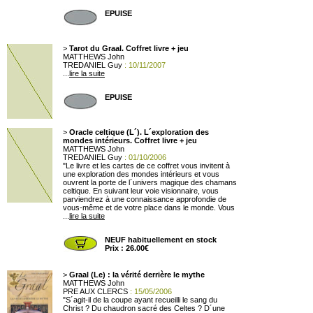
EPUISE
>
Tarot du Graal. Coffret livre + jeu
MATTHEWS John
TREDANIEL Guy
: 10/11/2007
...
lire la suite
EPUISE
>
Oracle celtique (L´). L´exploration des
mondes intérieurs. Coffret livre + jeu
MATTHEWS John
TREDANIEL Guy
: 01/10/2006
"Le livre et les cartes de ce coffret vous invitent à
une exploration des mondes intérieurs et vous
ouvrent la porte de l´univers magique des chamans
celtique. En suivant leur voie visionnaire, vous
parviendrez à une connaissance approfondie de
vous-même et de votre place dans le monde. Vous
...
lire la suite
NEUF habituellement en stock
Prix : 26.00€
>
Graal (Le) : la vérité derrière le mythe
MATTHEWS John
PRE AUX CLERCS
: 15/05/2006
"S´agit-il de la coupe ayant recueilli le sang du
Christ ? Du chaudron sacré des Celtes ? D´une