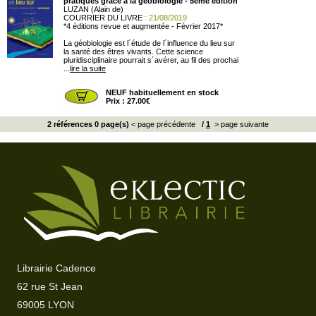
pratiques grâce à la géobiologie - 5ème édition
LUZAN (Alain de)
COURRIER DU LIVRE
: 21/08/2019
*4 éditions revue et augmentée - Février 2017*
La géobiologie est l´étude de l´influence du lieu sur
la santé des êtres vivants. Cette science
pluridisciplinaire pourrait s´avérer, au fil des prochai
...
lire la suite
NEUF habituellement en stock
Prix : 27.00€
2 références 0 page(s)
< page précédente
/
1
> page suivante
Librairie Cadence
62 rue St Jean
69005 LYON