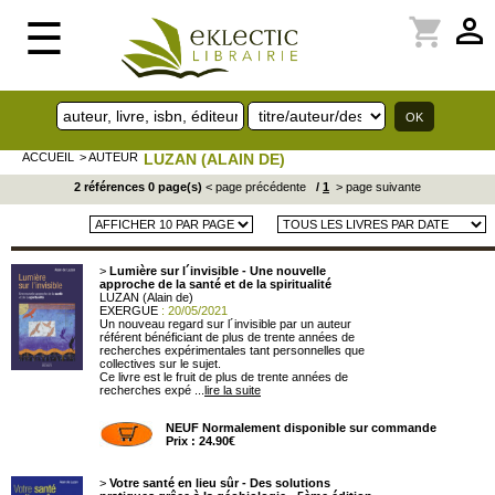
perm_identity
shopping_cart
☰
ACCUEIL
> AUTEUR
LUZAN (ALAIN DE)
2 références 0 page(s)
< page précédente
/
1
> page suivante
>
Lumière sur l´invisible - Une nouvelle
approche de la santé et de la spiritualité
LUZAN (Alain de)
EXERGUE
: 20/05/2021
Un nouveau regard sur l´invisible par un auteur
référent bénéficiant de plus de trente années de
recherches expérimentales tant personnelles que
collectives sur le sujet.
Ce livre est le fruit de plus de trente années de
recherches expé ...
lire la suite
NEUF Normalement disponible sur commande
Prix : 24.90€
>
Votre santé en lieu sûr - Des solutions