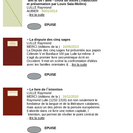
´ami et de l´âme - choix de textes (Traduction
et présentation par Louis Sala-Molins)
LULLE Raymond
AUBIER
: 30/01/2014
...
lire la suite
EPUISE
>
La dispute des cinq sages
LULLE Raymond
MERCI (éditions de la )
: 16/05/2013
La Dispute des cinq sages fut présentée aux papes
Célestin V et Boniface VIII par Lulle lui-même. Il
s’agit du premier livre oecuménique écrit en
Occident. Il met en scène la confrontation d’idées
avec les familles orientales & ...
lire la suite
EPUISE
>
Le livre de l´intention
LULLE Raymond
MERCI (éditions de la )
: 16/11/2010
Raymond Lulle (1232-1316) est non seulement le
fondateur de la langue et de la littérature catalanes,
mais aussi un des pères de la pensée européenne.
Il aborde dans ce livre une notion capitale, l
´intention, qui permet de révéler le point central de
...
lire la suite
EPUISE