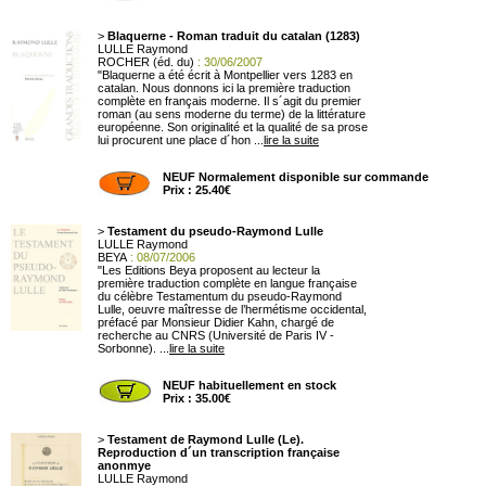
>
Blaquerne - Roman traduit du catalan (1283)
LULLE Raymond
ROCHER (éd. du)
: 30/06/2007
"Blaquerne a été écrit à Montpellier vers 1283 en
catalan. Nous donnons ici la première traduction
complète en français moderne. Il s´agit du premier
roman (au sens moderne du terme) de la littérature
européenne. Son originalité et la qualité de sa prose
lui procurent une place d´hon ...
lire la suite
NEUF Normalement disponible sur commande
Prix : 25.40€
>
Testament du pseudo-Raymond Lulle
LULLE Raymond
BEYA
: 08/07/2006
"Les Editions Beya proposent au lecteur la
première traduction complète en langue française
du célèbre Testamentum du pseudo-Raymond
Lulle, oeuvre maîtresse de l’hermétisme occidental,
préfacé par Monsieur Didier Kahn, chargé de
recherche au CNRS (Université de Paris IV -
Sorbonne). ...
lire la suite
NEUF habituellement en stock
Prix : 35.00€
>
Testament de Raymond Lulle (Le).
Reproduction d´un transcription française
anonmye
LULLE Raymond