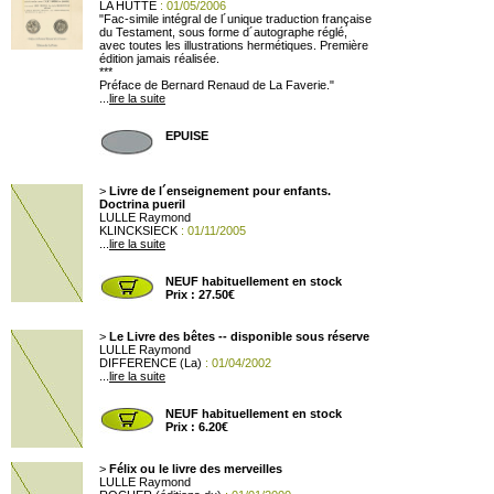
LA HUTTE
: 01/05/2006
"Fac-simile intégral de l´unique traduction française
du Testament, sous forme d´autographe réglé,
avec toutes les illustrations hermétiques. Première
édition jamais réalisée.
***
Préface de Bernard Renaud de La Faverie."
...
lire la suite
EPUISE
>
Livre de l´enseignement pour enfants.
Doctrina pueril
LULLE Raymond
KLINCKSIECK
: 01/11/2005
...
lire la suite
NEUF habituellement en stock
Prix : 27.50€
>
Le Livre des bêtes -- disponible sous réserve
LULLE Raymond
DIFFERENCE (La)
: 01/04/2002
...
lire la suite
NEUF habituellement en stock
Prix : 6.20€
>
Félix ou le livre des merveilles
LULLE Raymond