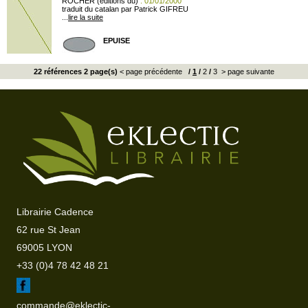
ROCHER (éditions du)
: 01/01/2000
traduit du catalan par Patrick GIFREU
...
lire la suite
EPUISE
22 références 2 page(s)
< page précédente
/
1
/
2
/
3
> page suivante
Librairie Cadence
62 rue St Jean
69005 LYON
+33 (0)4 78 42 48 21
commande@eklectic-