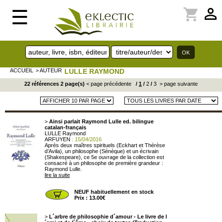
perm_identity
shopping_cart
☰
ACCUEIL
> AUTEUR
LULLE RAYMOND
22 références 2 page(s)
< page précédente
/
1
/
2
/
3
> page suivante
>
Ainsi parlait Raymond Lulle ed. bilingue
catalan-français
LULLE Raymond
ARFUYEN
: 15/04/2016
Après deux maîtres spirituels (Eckhart et Thérèse
d’Avila), un philosophe (Sénèque) et un écrivain
(Shakespeare), ce 5e ouvrage de la collection est
consacré à un philosophe de première grandeur :
Raymond Lulle.
lire la suite
NEUF habituellement en stock
Prix : 13.00€
>
L´arbre de philosophie d´amour - Le livre de l