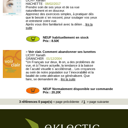
LICHY Xanath
HACHETTE
: 08/02/2017
Prendre soin de ses yeux et de sa vue
naturellement et en douceur.
Apprenez des exercices simples, à pratiquer dès
que le besoin s´en ressent, pour soulager vos yeux
et entretenir votre vue.
Après vous être familiarisé avec la déten ...
lire la
suite
NEUF habituellement en stock
Prix : 8.50€
>
Voir clair. Comment abandonner ses lunettes
LICHY Xanath
GRANCHER
: 01/12/2004
"Un Français sur deux, lit-on, a des problèmes de
vue, et à l´heure actuelle, la tendance à la baisse
de l´acuité visuelle s´accélérerait... Les croyances
au sein de notre population sur l´inexorabilité et la
fatalité de cette altération se généralisent. Que
faire, se demandent de ...
lire la suite
NEUF Normalement disponible sur commande
Prix : 20.20€
3 références 0 page(s)
< page précédente
/
1
> page suivante