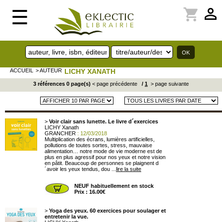
perm_identity
shopping_cart
☰
ACCUEIL
> AUTEUR
LICHY XANATH
3 références 0 page(s)
< page précédente
/
1
> page suivante
>
Voir clair sans lunette. Le livre d´exercices
LICHY Xanath
GRANCHER
: 12/03/2018
Multiplication des écrans, lumières artificielles,
pollutions de toutes sortes, stress, mauvaise
alimentation… notre mode de vie moderne est de
plus en plus agressif pour nos yeux et notre vision
en pâtit. Beaucoup de personnes se plaignent d
´avoir les yeux tendus, dou ...
lire la suite
NEUF habituellement en stock
Prix : 16.00€
>
Yoga des yeux. 60 exercices pour soulager et
entretenir la vue.