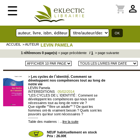
perm_identity
shopping_cart
☰
ACCUEIL
> AUTEUR
LEVIN PAMELA
1 références 0 page(s)
< page précédente
/
1
> page suivante
>
Les cycles de l´identité. Comment se
développent nos compétences tout au long de
notre vie
LEVIN Pamela
INTEREDITIONS
: 05/02/2014
"LES CYCLES DE L´IDENTITÉ : Comment se
développent les compétences qui nous sont
nécessaires tout au long de notre vie ?
Que signifie ""être un adulte"" ? De quoi les
hommes ont-ils vraiment besoin ? Quels sont les
pouvoirs qui leur sont nécessaires ?
--------
Table des matieres : ...
lire la suite
NEUF habituellement en stock
Prix : 26.00€