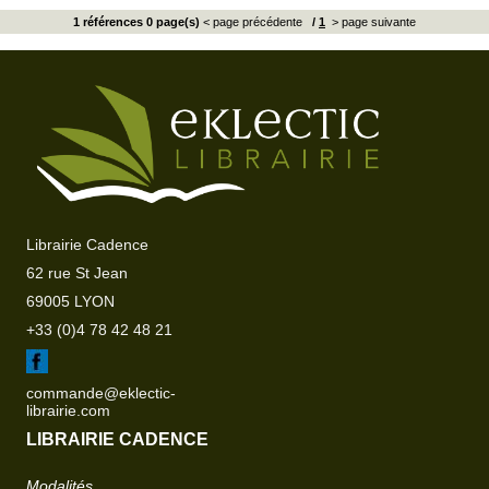
1 références 0 page(s)
< page précédente
/
1
> page suivante
Librairie Cadence
62 rue St Jean
69005 LYON
+33 (0)4 78 42 48 21
commande@eklectic-
librairie.com
LIBRAIRIE CADENCE
Modalités