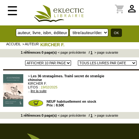
perm_identity
shopping_cart
☰
ACCUEIL
> AUTEUR
KIRCHER F.
1 références 0 page(s)
< page précédente
/
1
> page suivante
>
Les 36 stratagèmes. Traité secret de stratégie
chinoise
KIRCHER F.
LITOS
: 19/02/2025
...
lire la suite
NEUF habituellement en stock
Prix : 8.50€
1 références 0 page(s)
< page précédente
/
1
> page suivante