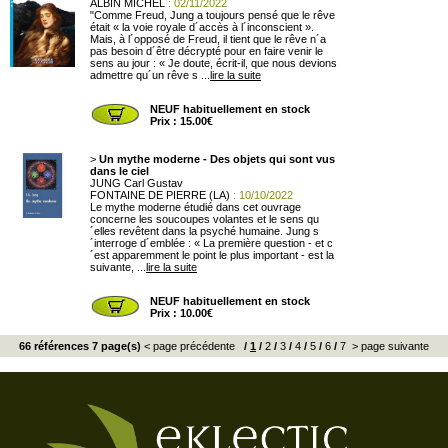
ALBIN MICHEL
: 02/11/2022
"Comme Freud, Jung a toujours pensé que le rêve
était « la voie royale d´accès à l´inconscient ».
Mais, à l´opposé de Freud, il tient que le rêve n´a
pas besoin d´être décrypté pour en faire venir le
sens au jour : « Je doute, écrit-il, que nous devions
admettre qu´un rêve s ...
lire la suite
NEUF habituellement en stock
Prix : 15.00€
>
Un mythe moderne - Des objets qui sont vus
dans le ciel
JUNG Carl Gustav
FONTAINE DE PIERRE (LA)
: 10/10/2022
Le mythe moderne étudié dans cet ouvrage
concerne les soucoupes volantes et le sens qu
´elles revêtent dans la psyché humaine. Jung s
´interroge d´emblée : « La première question - et c
´est apparemment le point le plus important - est la
suivante, ...
lire la suite
NEUF habituellement en stock
Prix : 10.00€
66 références 7 page(s)
< page précédente
/
1
/
2
/
3
/
4
/
5
/
6
/
7
> page suivante