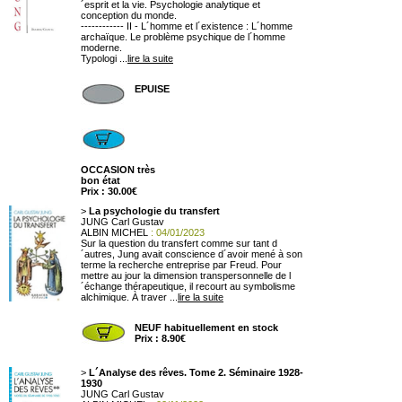
´esprit et la vie. Psychologie analytique et
conception du monde.
------------ II - L´homme et l´existence : L´homme
archaïque. Le problème psychique de l´homme
moderne.
Typologi ...
lire la suite
EPUISE
OCCASION très
bon état
Prix : 30.00€
>
La psychologie du transfert
JUNG Carl Gustav
ALBIN MICHEL
: 04/01/2023
Sur la question du transfert comme sur tant d
´autres, Jung avait conscience d´avoir mené à son
terme la recherche entreprise par Freud. Pour
mettre au jour la dimension transpersonnelle de l
´échange thérapeutique, il recourt au symbolisme
alchimique. À traver ...
lire la suite
NEUF habituellement en stock
Prix : 8.90€
>
L´Analyse des rêves. Tome 2. Séminaire 1928-
1930
JUNG Carl Gustav