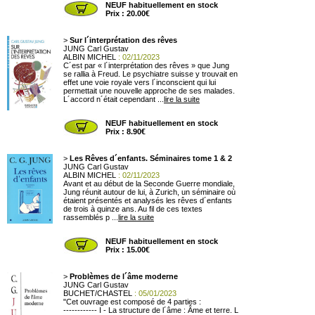
NEUF habituellement en stock
Prix : 20.00€
>
Sur l´interprétation des rêves
JUNG Carl Gustav
ALBIN MICHEL
: 02/11/2023
C´est par « l´interprétation des rêves » que Jung
se rallia à Freud. Le psychiatre suisse y trouvait en
effet une voie royale vers l´inconscient qui lui
permettait une nouvelle approche de ses malades.
L´accord n´était cependant ...
lire la suite
NEUF habituellement en stock
Prix : 8.90€
>
Les Rêves d´enfants. Séminaires tome 1 & 2
JUNG Carl Gustav
ALBIN MICHEL
: 02/11/2023
Avant et au début de la Seconde Guerre mondiale,
Jung réunit autour de lui, à Zurich, un séminaire où
étaient présentés et analysés les rêves d´enfants
de trois à quinze ans. Au fil de ces textes
rassemblés p ...
lire la suite
NEUF habituellement en stock
Prix : 15.00€
>
Problèmes de l´âme moderne
JUNG Carl Gustav
BUCHET/CHASTEL
: 05/01/2023
"Cet ouvrage est composé de 4 parties :
------------ I - La structure de l´âme : Âme et terre. L