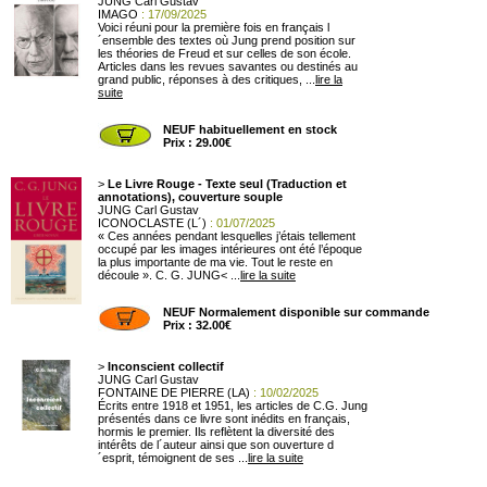
JUNG Carl Gustav
IMAGO
: 17/09/2025
Voici réuni pour la première fois en français l
´ensemble des textes où Jung prend position sur
les théories de Freud et sur celles de son école.
Articles dans les revues savantes ou destinés au
grand public, réponses à des critiques, ...
lire la
suite
NEUF habituellement en stock
Prix : 29.00€
>
Le Livre Rouge - Texte seul (Traduction et
annotations), couverture souple
JUNG Carl Gustav
ICONOCLASTE (L´)
: 01/07/2025
« Ces années pendant lesquelles j’étais tellement
occupé par les images intérieures ont été l’époque
la plus importante de ma vie. Tout le reste en
découle ». C. G.
JUNG
< ...
lire la suite
NEUF Normalement disponible sur commande
Prix : 32.00€
>
Inconscient collectif
JUNG Carl Gustav
FONTAINE DE PIERRE (LA)
: 10/02/2025
Écrits entre 1918 et 1951, les articles de C.G. Jung
présentés dans ce livre sont inédits en français,
hormis le premier. Ils reflètent la diversité des
intérêts de l´auteur ainsi que son ouverture d
´esprit, témoignent de ses ...
lire la suite