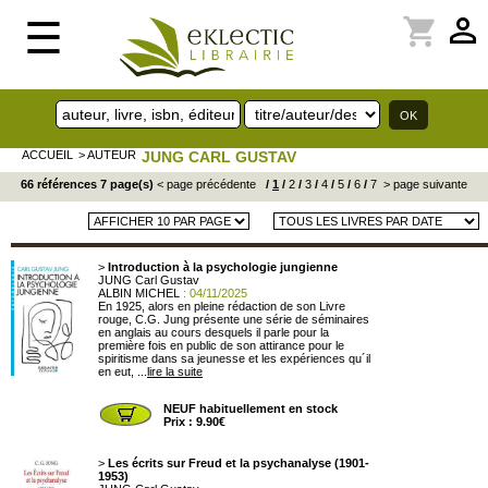
perm_identity
shopping_cart
☰
ACCUEIL
> AUTEUR
JUNG CARL GUSTAV
66 références 7 page(s)
< page précédente
/
1
/
2
/
3
/
4
/
5
/
6
/
7
> page suivante
>
Introduction à la psychologie jungienne
JUNG Carl Gustav
ALBIN MICHEL
: 04/11/2025
En 1925, alors en pleine rédaction de son Livre
rouge, C.G. Jung présente une série de séminaires
en anglais au cours desquels il parle pour la
première fois en public de son attirance pour le
spiritisme dans sa jeunesse et les expériences qu´il
en eut, ...
lire la suite
NEUF habituellement en stock
Prix : 9.90€
>
Les écrits sur Freud et la psychanalyse (1901-
1953)