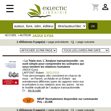
perm_identity
shopping_cart
☰
ACCUEIL
> AUTEUR
JAOUI GYSA
1 références 0 page(s)
< page précédente
/
1
> page suivante
>
Le Triple moi. L´Analyse transactionnelle : un
outil simple pour comprendre les scénarios qui
sous-tendent les relations humaines
JAOUI Gysa
LAFFONT Robert
: 08/11/2019
Trois personnages clés coexistent en chacun de
nous - un Parent, un Adulte et un Enfant - qui
entretiennent différents types de rapports entre eux
et président à nos relations avec les autres : tel est
le modèle explicatif de l´analyse transactionnelle.
Cr ...
lire la suite
NEUF Normalement disponible sur commande
Prix : 22.00€
1 références 0 page(s)
< page précédente
/
1
> page suivante