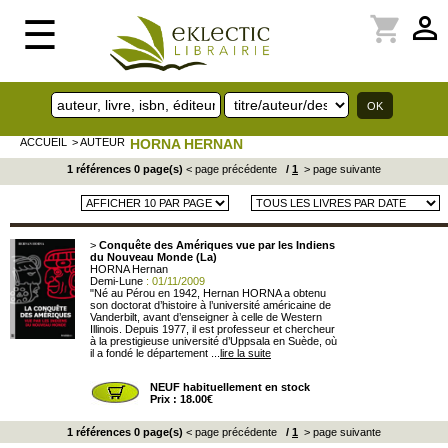
perm_identity
shopping_cart
☰
ACCUEIL
> AUTEUR
HORNA HERNAN
1 références 0 page(s)
< page précédente
/
1
> page suivante
>
Conquête des Amériques vue par les Indiens
du Nouveau Monde (La)
HORNA Hernan
Demi-Lune
: 01/11/2009
"Né au Pérou en 1942, Hernan HORNA a obtenu
son doctorat d’histoire à l’université américaine de
Vanderbilt, avant d’enseigner à celle de Western
Illinois. Depuis 1977, il est professeur et chercheur
à la prestigieuse université d’Uppsala en Suède, où
il a fondé le département ...
lire la suite
NEUF habituellement en stock
Prix : 18.00€
1 références 0 page(s)
< page précédente
/
1
> page suivante